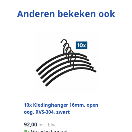
Anderen bekeken ook
K
R
10x Kledinghanger 16mm, open
oog, RVS-304, zwart
92,00
9
incl. btw
Maandag bezorgd