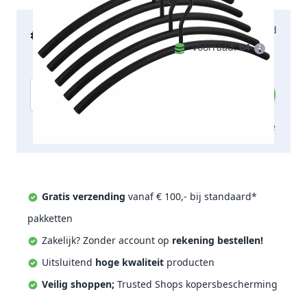
€ 46,00
Maandag bezorgd
incl. btw
Voorraad:
64
Aantal
Toevoegen aan offerte
Gratis verzending
vanaf € 100,- bij standaard*
pakketten
Zakelijk? Zonder account op
rekening bestellen!
Uitsluitend
hoge kwaliteit
producten
Veilig shoppen;
Trusted Shops kopersbescherming