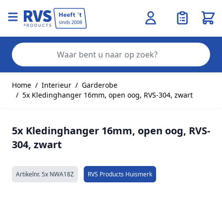
Wink
Zo
Ga naar de inhoud
Home
/
Interieur
/
Garderobe
/
5x Kledinghanger 16mm, open oog, RVS-304, zwart
5x Kledinghanger 16mm, open oog, RVS-
304, zwart
Artikelnr.
5x NWA18Z
RVS Products Huismerk