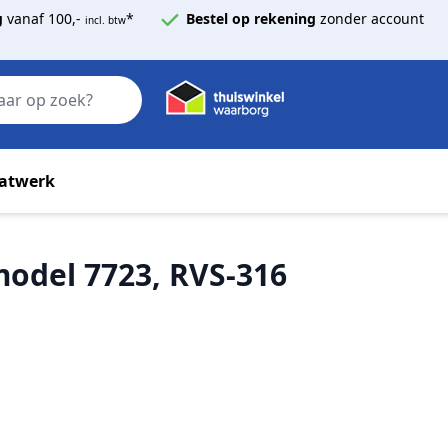
g
vanaf 100,-
*
Bestel op rekening
zonder account
incl. btw
Zoek
atwerk
model 7723, RVS-316