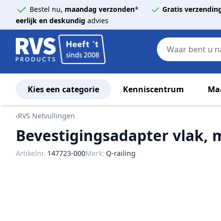
Bestel nu,
maandag verzonden
*
Gratis verzendin
eerlijk en deskundig
advies
Kies een categorie
Kenniscentrum
Ma
Ga naar de inhoud
‹
RVS Netvullingen
Bevestigingsadapter vlak, 
Artikelnr.
147723-000
Merk:
Q-railing