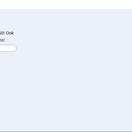
50! Ook
ns!