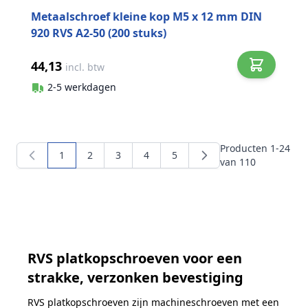
Metaalschroef kleine kop M5 x 12 mm DIN
920 RVS A2-50 (200 stuks)
44,13
incl. btw
2-5 werkdagen
Producten
1
-
24
1
2
3
4
5
U lees momenteel pagina
Pagina
Pagina
Pagina
Pagina
van
110
RVS platkopschroeven voor een
strakke, verzonken bevestiging
RVS platkopschroeven zijn machine­schroeven met een