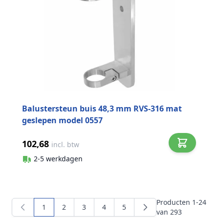
Balustersteun buis 48,3 mm RVS-316 mat
geslepen model 0557
102,68
incl. btw
2-5 werkdagen
Producten
1
-
24
1
2
3
4
5
U lees momenteel pagina
Pagina
Pagina
Pagina
Pagina
van
293