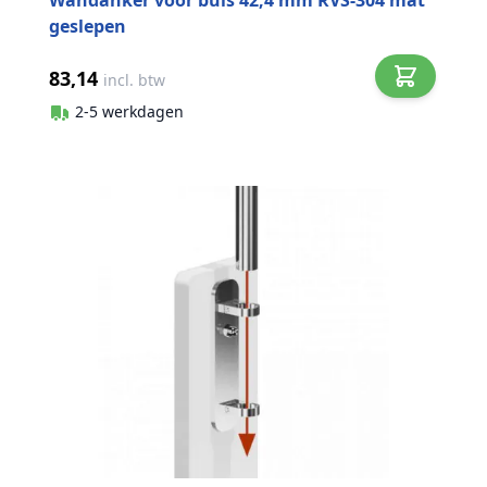
Wandanker voor buis 42,4 mm RVS-304 mat
geslepen
83,14
incl. btw
2-5 werkdagen