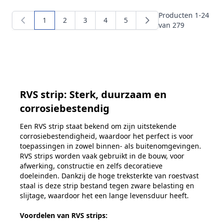
Producten
1
-
24
1
2
3
4
5
U lees momenteel pagina
Pagina
Pagina
Pagina
Pagina
van
279
RVS strip: Sterk, duurzaam en
corrosiebestendig
Een RVS strip staat bekend om zijn uitstekende
corrosiebestendigheid, waardoor het perfect is voor
toepassingen in zowel binnen- als buitenomgevingen.
RVS strips worden vaak gebruikt in de bouw, voor
afwerking, constructie en zelfs decoratieve
doeleinden. Dankzij de hoge treksterkte van roestvast
staal is deze strip bestand tegen zware belasting en
slijtage, waardoor het een lange levensduur heeft.
Voordelen van RVS strips: