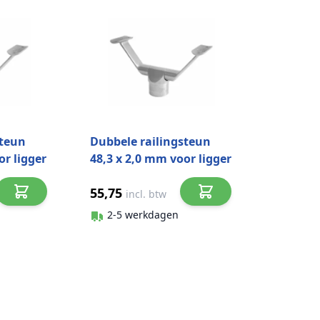
steun
Dubbele railingsteun
or ligger
48,3 x 2,0 mm voor ligger
6 mat
48,3 mm RVS-316 mat
55,75
0693
geslepen model 0694
incl. btw
2-5 werkdagen