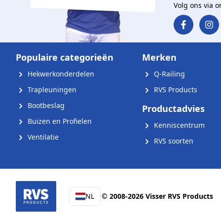
Volg ons via 
Populaire categorieën
Merken
Hekwerkonderdelen
Q-Railing
Trapleuningen
RVS Products
Bootbeslag
Productadvies
Buizen en Profielen
Kenniscentrum
Ventilatie
RVS soorten
NL
© 2008-2026 Visser RVS Products