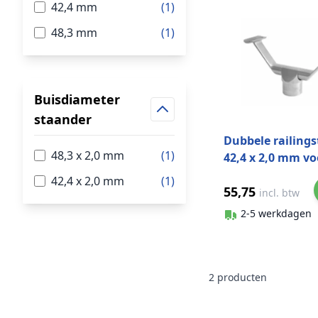
42,4 mm
(1)
48,3 mm
(1)
Buisdiameter
staander
Dubbele railing
48,3 x 2,0 mm
(1)
42,4 x 2,0 mm vo
42,4 mm RVS-31
42,4 x 2,0 mm
(1)
55,75
geslepen model 
incl. btw
2-5 werkdagen
2
producten