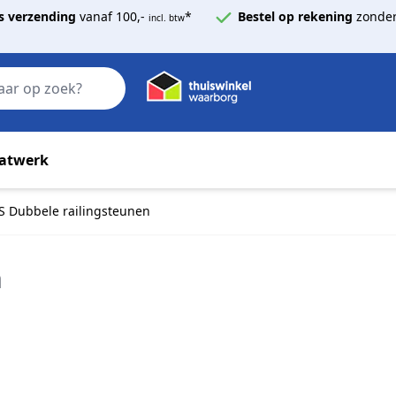
s verzending
vanaf 100,-
*
Bestel op rekening
zonder
incl. btw
Zoek
atwerk
S Dubbele railingsteunen
n