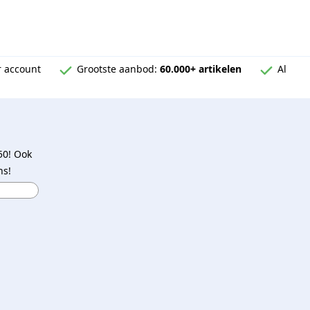
 account
Grootste aanbod:
60.000+ artikelen
Al
50! Ook
ns!