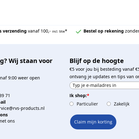
s verzending
vanaf 100,-
*
Bestel op rekening
zonder
incl. btw
g? Wij staan voor
Blijf op de hoogte
€5 voor jou bij besteding vanaf €
ontvang je updates en tips van o
naf 9:00 weer open
Ik shop:
*
89 71
ail
Particulier
Zakelijk
vice@rvs-products.nl
 ons
met ons
Claim mijn korting