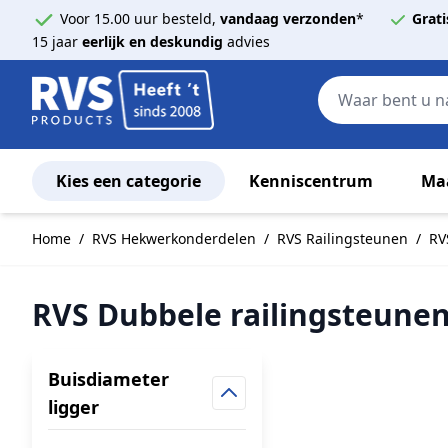
Voor 15.00 uur besteld,
vandaag verzonden
*
Grati
15 jaar
eerlijk en deskundig
advies
Kies een categorie
Kenniscentrum
Ma
Ga naar de inhoud
Home
/
RVS Hekwerkonderdelen
/
RVS Railingsteunen
/
RV
RVS Dubbele railingsteune
Buisdiameter
ligger