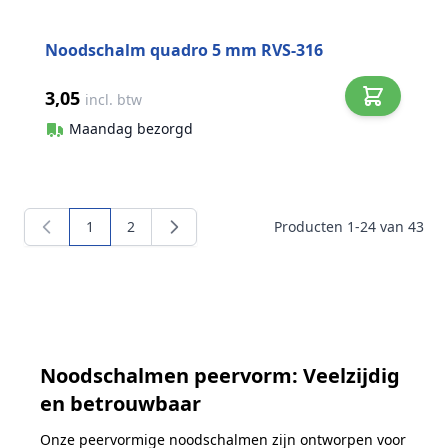
Noodschalm quadro 5 mm RVS-316
3,05
incl. btw
Maandag bezorgd
1
2
Producten
1
-
24
van
43
U lees momenteel pagina
Pagina
Noodschalmen peervorm: Veelzijdig
en betrouwbaar
Onze peervormige noodschalmen zijn ontworpen voor