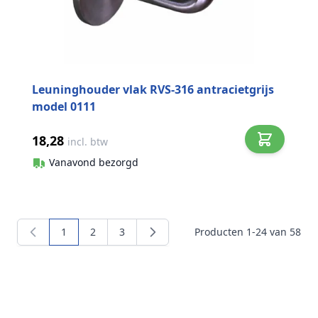
Leuninghouder vlak RVS-316 antracietgrijs
model 0111
18,28
incl. btw
Vanavond bezorgd
1
2
3
Producten
1
-
24
van
58
U lees momenteel pagina
Pagina
Pagina