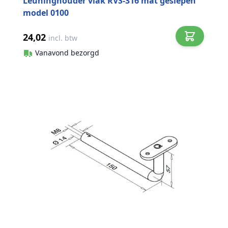
Leuninghouder vlak RVS-316 mat geslepen
model 0100
24,02
incl. btw
Vanavond bezorgd