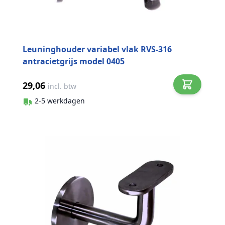
Leuninghouder variabel vlak RVS-316
antracietgrijs model 0405
29,06
incl. btw
2-5 werkdagen