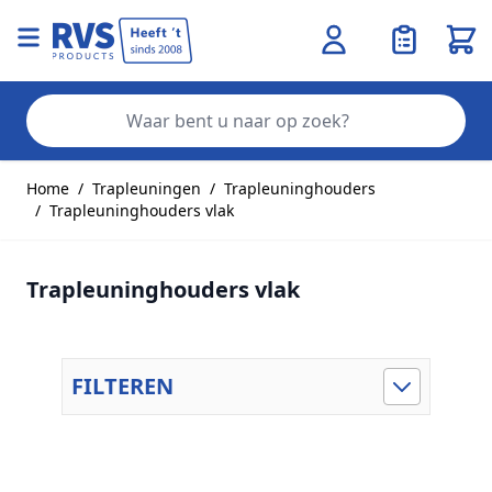
Wink
Zo
Ga naar de inhoud
Home
/
Trapleuningen
/
Trapleuninghouders
/
Trapleuninghouders vlak
Trapleuninghouders vlak
FILTEREN