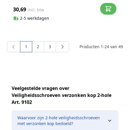
30,69
incl. btw
2-5 werkdagen
1
2
3
Producten
1
-
24
van
49
U lees momenteel pagina
Pagina
Pagina
Veelgestelde vragen over
Veiligheidsschroeven verzonken kop 2-hole
Art. 9102
Waarvoor zijn 2‑hole veiligheidsschroeven
met verzonken kop bedoeld?