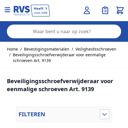
Wink
Zo
Ga naar de inhoud
Home
/
Bevestigingsmaterialen
/
Veiligheidsschroeven
/
Beveiligingsschroefverwijderaar voor eenmalige
schroeven Art. 9139
Beveiligingsschroefverwijderaar voor
eenmalige schroeven Art. 9139
FILTEREN