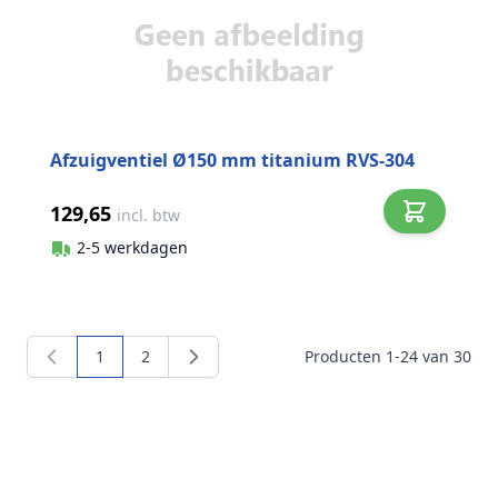
Afzuigventiel Ø150 mm titanium RVS-304
129,65
incl. btw
2-5 werkdagen
1
2
Producten
1
-
24
van
30
U lees momenteel pagina
Pagina