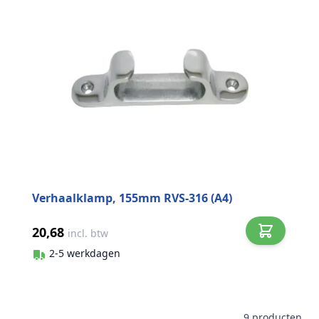
Verhaalklamp, 155mm RVS-316 (A4)
20,68
incl. btw
2-5 werkdagen
9
producten