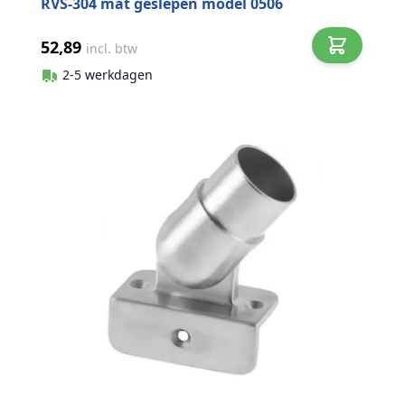
RVS-304 mat geslepen model 0506
52,89
incl. btw
2-5 werkdagen