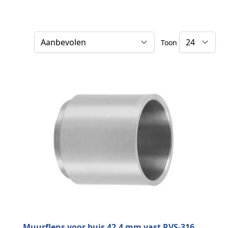
Toon
Sorteer op
Muurflens voor buis 42,4 mm vast RVS-316