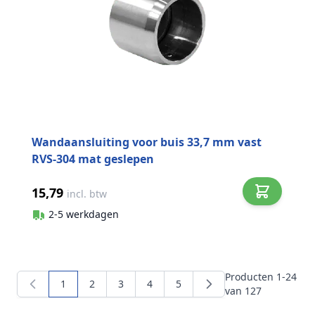
Wandaansluiting voor buis 33,7 mm vast
RVS-304 mat geslepen
15,79
incl. btw
2-5 werkdagen
Producten
1
-
24
1
2
3
4
5
U lees momenteel pagina
Pagina
Pagina
Pagina
Pagina
van
127