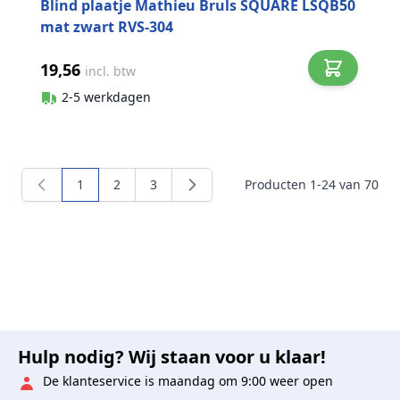
Blind plaatje Mathieu Bruls SQUARE LSQB50
mat zwart RVS-304
19,56
incl. btw
2-5 werkdagen
1
2
3
Producten
1
-
24
van
70
U lees momenteel pagina
Pagina
Pagina
Hulp nodig? Wij staan voor u klaar!
De klanteservice is maandag om 9:00 weer open