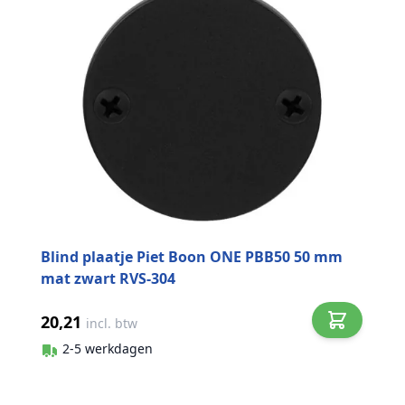
Blind plaatje Piet Boon ONE PBB50 50 mm
mat zwart RVS-304
20,21
incl. btw
2-5 werkdagen