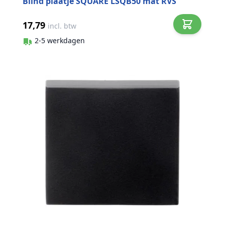
Blind plaatje SQUARE LSQB50 mat RVS
17,79
incl. btw
2-5 werkdagen