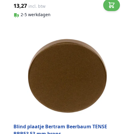
13,27
incl. btw
2-5 werkdagen
Blind plaatje Bertram Beerbaum TENSE
BBB53 53 mm brons