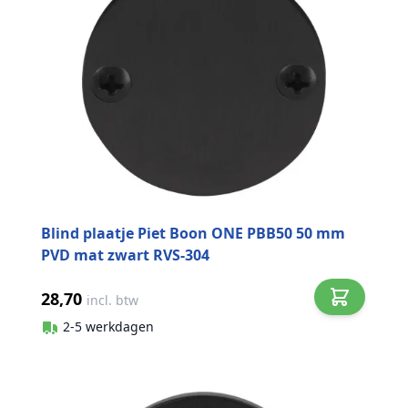
Blind plaatje Piet Boon ONE PBB50 50 mm
PVD mat zwart RVS-304
28,70
incl. btw
2-5 werkdagen