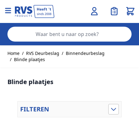
Wink
Zo
Ga naar de inhoud
Home
/
RVS Deurbeslag
/
Binnendeurbeslag
/
Blinde plaatjes
Blinde plaatjes
FILTEREN