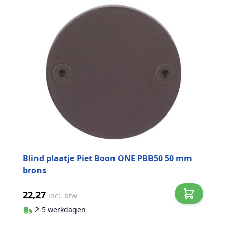
Blind plaatje Piet Boon ONE PBB50 50 mm
brons
22,27
incl. btw
2-5 werkdagen