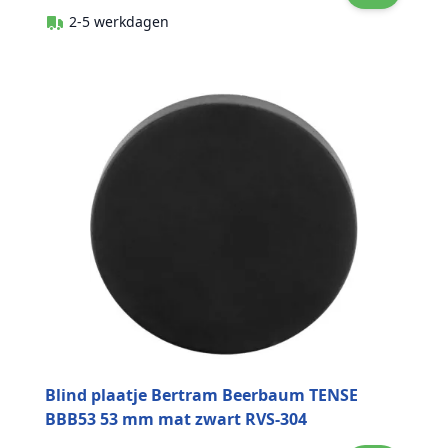
2-5 werkdagen
Blind plaatje Bertram Beerbaum TENSE
BBB53 53 mm mat zwart RVS-304