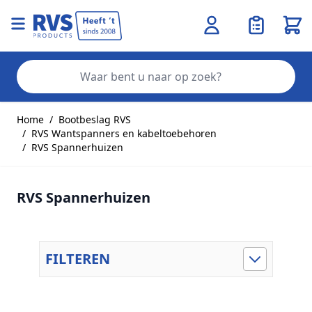
Wink
Zo
Ga naar de inhoud
Home
/
Bootbeslag RVS
/
RVS Wantspanners en kabeltoebehoren
/
RVS Spannerhuizen
RVS Spannerhuizen
FILTEREN