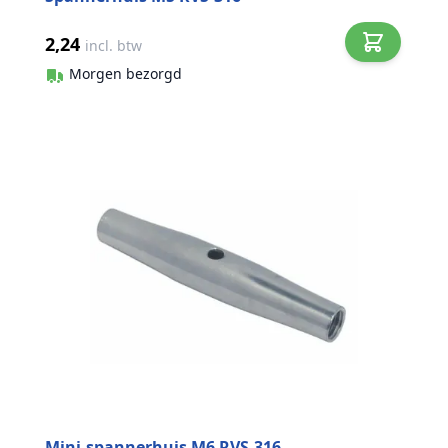
2,24
incl. btw
Morgen bezorgd
Mini-spannerhuis M6 RVS-316