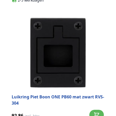
2-5 werkdagen
Luikring Piet Boon ONE PB60 mat zwart RVS-
304
92,86
incl. btw