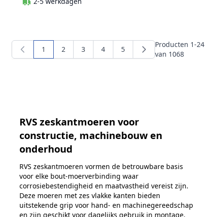
2-5 werkdagen
Producten
1
-
24
1
2
3
4
5
U lees momenteel pagina
Pagina
Pagina
Pagina
Pagina
van
1068
RVS zeskantmoeren voor
constructie, machinebouw en
onderhoud
RVS zeskantmoeren vormen de betrouwbare basis
voor elke bout‑moerverbinding waar
corrosiebestendigheid en maatvastheid vereist zijn.
Deze moeren met zes vlakke kanten bieden
uitstekende grip voor hand- en machinegereedschap
en zijn geschikt voor dagelijks gebruik in montage,