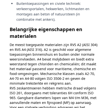
Buitentoepassingen en civiele techniek:
verkeersportalen, hekwerken, lichtmasten en
montages aan beton of natuursteen (in
combinatie met ankers).
Belangrijke eigenschappen en
materialen
De meest toegepaste materialen zijn RVS A2 (AISI 304)
en RVS A4 (AISI 316). A2 is geschikt voor algemene
toepassingen binnenshuis en buiten onder normale
weersinvloeden. A4 bevat molybdeen en biedt extra
weerstand tegen chloriden en chemicaliën; dit maakt
het materiaal passend voor maritieme, chemische en
food-omgevingen. Mechanische klassen zoals A2‑70,
A4‑70 en A4‑80 volgen ISO 3506‑2 en geven de
minimale treksterkte en rekgrens aan.
RVS zeskantmoeren hebben metrische draad volgens
ISO 261, doorgaans met toleranties 6H conform ISO
965. Gangbare diameters lopen van M4 t/m M36, met
aanvullende maten en fijnspoed (MF) op aanvraag.
Voor een stabiele verbinding adviseren wij het