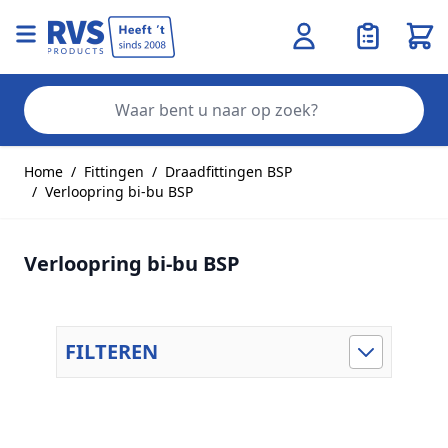
Wink
Zo
Ga naar de inhoud
Home
/
Fittingen
/
Draadfittingen BSP
/
Verloopring bi-bu BSP
Verloopring bi-bu BSP
FILTEREN