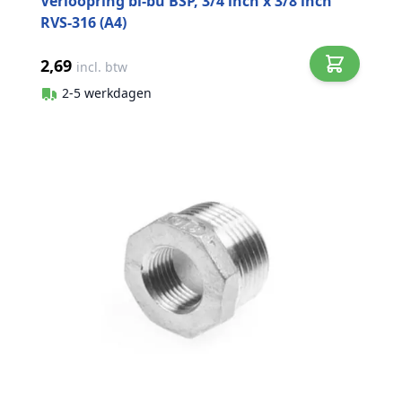
Verloopring bi-bu BSP, 3/4 inch x 3/8 inch
RVS-316 (A4)
2,69
incl. btw
2-5 werkdagen