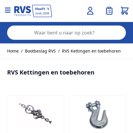
Wink
Zo
Ga naar de inhoud
Home
/
Bootbeslag RVS
/
RVS Kettingen en toebehoren
RVS Kettingen en toebehoren