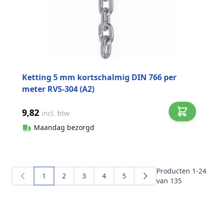
Ketting 5 mm kortschalmig DIN 766 per
meter RVS-304 (A2)
9,82
incl. btw
Maandag bezorgd
Producten
1
-
24
1
2
3
4
5
U lees momenteel pagina
Pagina
Pagina
Pagina
Pagina
van
135