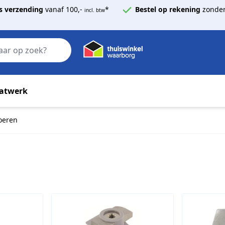
s verzending
vanaf 100,-
*
Bestel op rekening
zonder
incl. btw
Zoek
atwerk
oeren