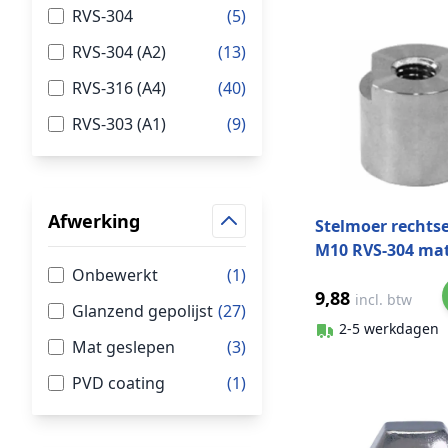
RVS-304
(5)
RVS-304 (A2)
(13)
RVS-316 (A4)
(40)
RVS-303 (A1)
(9)
Afwerking
Stelmoer rechts
M10 RVS-304 ma
geslepen
Onbewerkt
(1)
9,88
incl. btw
Glanzend gepolijst
(27)
2-5 werkdagen
Mat geslepen
(3)
PVD coating
(1)