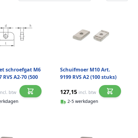
et schroefgat M6
Schuifmoer M10 Art.
7 RVS A2-70 (500
9199 RVS A2 (100 stuks)
127,15
incl. btw
incl. btw
erkdagen
2-5 werkdagen