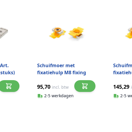
Art.
Schuifmoer met
Schuif
 stuks)
fixatiehulp M8 fixing
fixatieh
help Art. 9199F RVS A2
help Ar
95,70
145,29
(100 stuks)
(100 stu
incl. btw
2-5 werkdagen
2-5 w