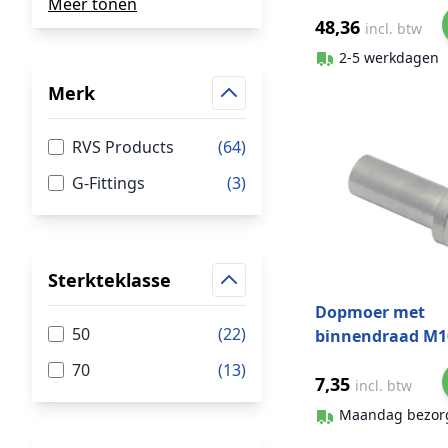
Meer tonen
48,36
incl. btw
2-5 werkdagen
Merk
RVS Products
(64)
G-Fittings
(3)
Sterkteklasse
Dopmoer met
50
(22)
binnendraad M1
316
70
(13)
7,35
incl. btw
Maandag bezor