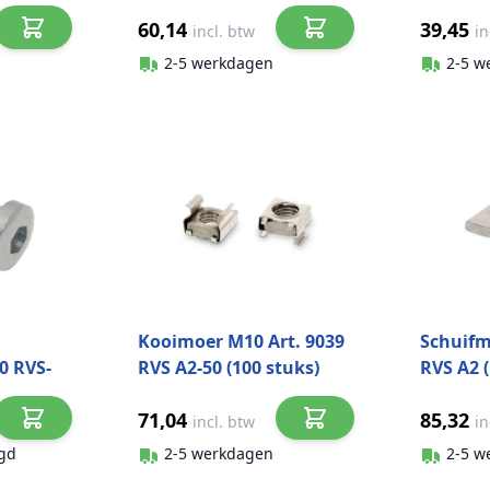
60,14
39,45
incl. btw
in
2-5 werkdagen
2-5 w
Kooimoer M10 Art. 9039
Schuifm
0 RVS-
RVS A2-50 (100 stuks)
RVS A2 (
71,04
85,32
incl. btw
in
gd
2-5 werkdagen
2-5 w