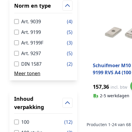
Norm en type
Art. 9039
(4)
Art. 9199
(5)
Art. 9199F
(3)
Art. 9297
(5)
DIN 1587
(2)
Schuifmoer M10 
9199 RVS A4 (100
Meer tonen
157,36
incl. btw
2-5 werkdagen
Inhoud
verpakking
100
(12)
Producten
1
-
24
van
68