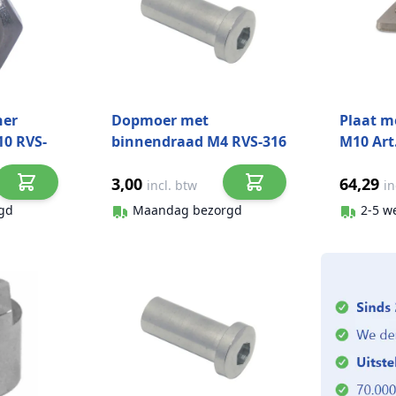
ner
Dopmoer met
Plaat m
10 RVS-
binnendraad M4 RVS-316
M10 Art
(200 stu
3,00
64,29
incl. btw
in
gd
Maandag bezorgd
2-5 w