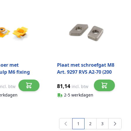
moer met
Plaat met schroefgat M8
ulp M6 fixing
Art. 9297 RVS A2-70 (200
t. 9199F RVS A2
stuks)
81,14
ks)
incl. btw
incl. btw
erkdagen
2-5 werkdagen
1
2
3
U lees momenteel pagina
Pagina
Pagina