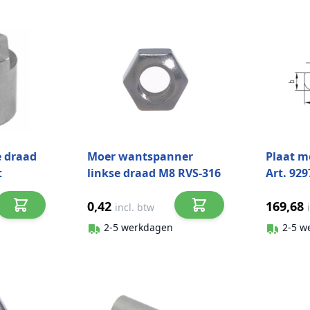
e draad
Moer wantspanner
Plaat m
t
linkse draad M8 RVS-316
Art. 929
stuks)
0,42
169,68
incl. btw
2-5 werkdagen
2-5 w