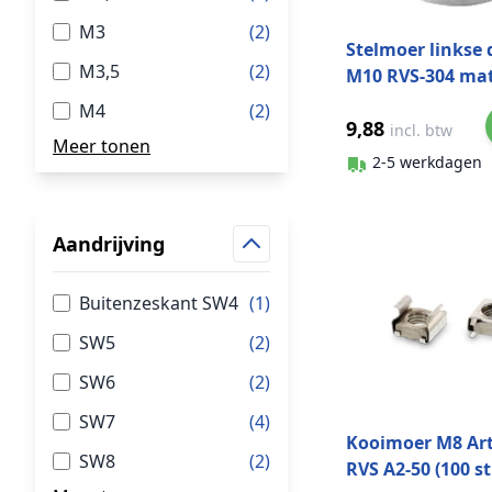
M3
(2)
Stelmoer linkse
M3,5
(2)
M10 RVS-304 ma
geslepen
M4
(2)
9,88
incl. btw
Meer tonen
2-5 werkdagen
Aandrijving
Buitenzeskant SW4
(1)
SW5
(2)
SW6
(2)
SW7
(4)
Kooimoer M8 Art
SW8
(2)
RVS A2-50 (100 s