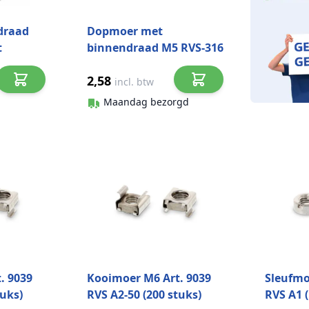
 draad
Dopmoer met
t
binnendraad M5 RVS-316
2,58
incl. btw
Maandag bezorgd
. 9039
Kooimoer M6 Art. 9039
Sleufmo
tuks)
RVS A2-50 (200 stuks)
RVS A1 (