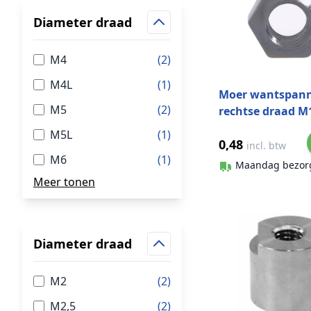
Diameter draad
M4
(2)
M4L
(1)
Moer wantspan
M5
(2)
rechtse draad M
316
M5L
(1)
0,48
incl. btw
M6
(1)
Maandag bezor
Meer tonen
Diameter draad
M2
(2)
M2,5
(2)