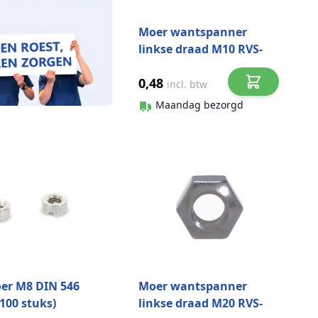
Moer wantspanner
linkse draad M10 RVS-
316
0,48
incl. btw
Maandag bezorgd
er M8 DIN 546
Moer wantspanner
100 stuks)
linkse draad M20 RVS-