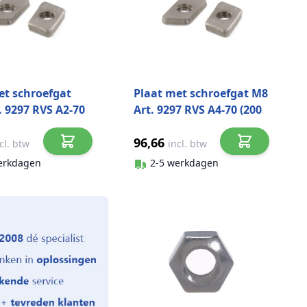
et schroefgat
Plaat met schroefgat M8
. 9297 RVS A2-70
Art. 9297 RVS A4-70 (200
ks)
stuks)
96,66
cl. btw
incl. btw
erkdagen
2-5 werkdagen