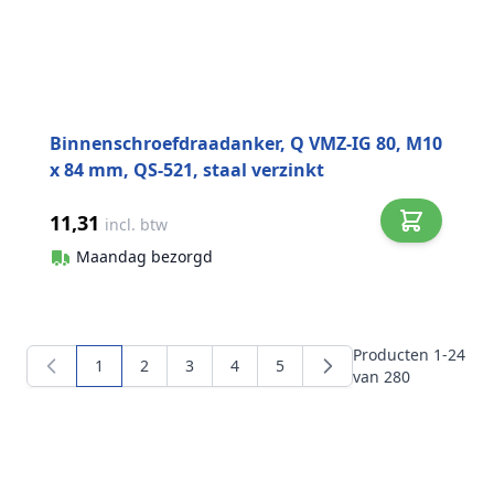
Binnenschroefdraadanker, Q VMZ-IG 80, M10
x 84 mm, QS-521, staal verzinkt
11,31
incl. btw
Maandag bezorgd
Producten
1
-
24
1
2
3
4
5
U lees momenteel pagina
Pagina
Pagina
Pagina
Pagina
van
280