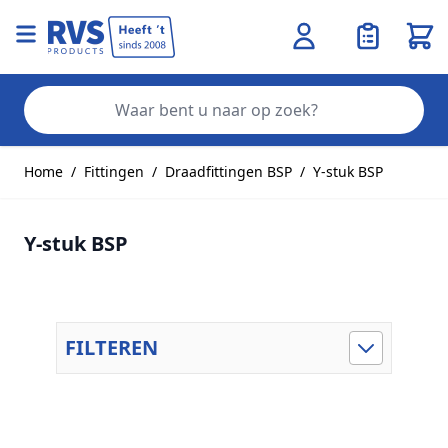
Wink
Zo
Ga naar de inhoud
Home
/
Fittingen
/
Draadfittingen BSP
/
Y-stuk BSP
Y-stuk BSP
FILTEREN