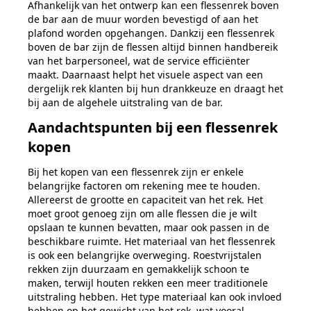
Afhankelijk van
het ontwerp
kan een flessenrek boven
de bar aan de muur worden bevestigd of aan
het
plafond
worden opgehangen.
Dankzij een
flessenrek
boven de bar zijn de flessen altijd binnen handbereik
van
het barpersoneel, wat de service efficiënter
maakt. Daarnaast helpt het visuele
aspect van een
dergelijk rek klanten bij hun drankkeuze en draagt het
bij aan de
algehele uitstraling van de bar.
Aandachtspunten bij een flessenrek
kopen
Bij het kopen van een flessenrek zijn er enkele
belangrijke factoren om rekening
mee te houden.
Allereerst de grootte en capaciteit van het rek. Het
moet groot
genoeg zijn
om alle flessen die je wilt
opslaan te kunnen bevatten, maar ook
passen in de
beschikbare ruimte.
Het materiaal van het flessenrek
is ook een belangrijke overweging.
Roestvrijstalen
rekken zijn duurzaam en gemakkelijk schoon te
maken, terwijl
houten rekken een meer traditionele
uitstraling hebben. Het type materiaal kan
ook invloed
hebben op het gewicht van het rek, wat vooral