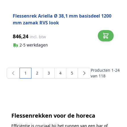
Flessenrek Ariella Ø 38,1 mm basisdeel 1200
mm zamak RVS look
846,24
incl. btw
2-5 werkdagen
Producten
1
-
24
1
2
3
4
5
U lees momenteel pagina
Pagina
Pagina
Pagina
Pagina
van
118
Flessenrekken voor de horeca
Efficiëntie is cruciaal bij het runnen van een bar of