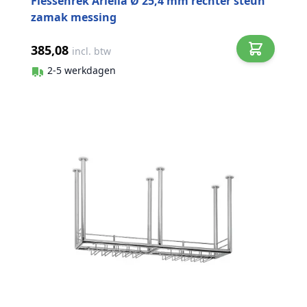
Flessenrek Ariella Ø 25,4 mm rechter steun
zamak messing
385,08
incl. btw
2-5 werkdagen