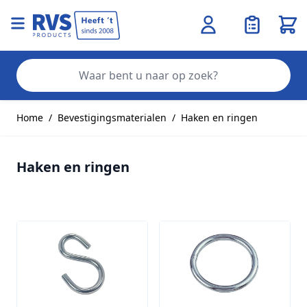
Wink
Zo
Ga naar de inhoud
Home
/
Bevestigingsmaterialen
/
Haken en ringen
Haken en ringen