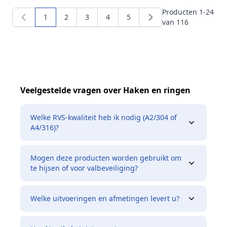
Producten
1
-
24
1
2
3
4
5
U lees momenteel pagina
Pagina
Pagina
Pagina
Pagina
van
116
Veelgestelde vragen over Haken en ringen
Welke RVS-kwaliteit heb ik nodig (A2/304 of
A4/316)?
Mogen deze producten worden gebruikt om
te hijsen of voor valbeveiliging?
Welke uitvoeringen en afmetingen levert u?