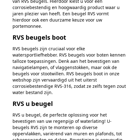
van RVS beugels. Hierdoor kiest u voor een
corrosiebestendig en hoogwaardig product waar u
jaren plezier van heeft. Een beugel RVS vormt
hierdoor ook een duurzame keuze voor uw
portemonnee.
RVS beugels boot
RVS beugels zijn cruciaal voor elke
watersportliefhebber. RVS beugels voor boten kennen
talloze toepassingen. Denk aan het bevestigen van
navigatielampen, of vlaggenstokken, maar ook de
beugels voor stootwillen. RVS beugels boot in onze
webshop zijn vervaardigd uit het uiterst
corrosiebestendige RVS-316, zodat ze zelfs tegen zout
water bestand zijn.
RVS u beugel
RVS u beugel, de perfecte oplossing voor het
bevestigen van uw regenpijp of waterlating! U-
beugels RVS zijn te monteren op diverse
oppervlakken, variërend van muren en plafonds, tot
scheepswanden en daken. Bevestiging is eenvoudig