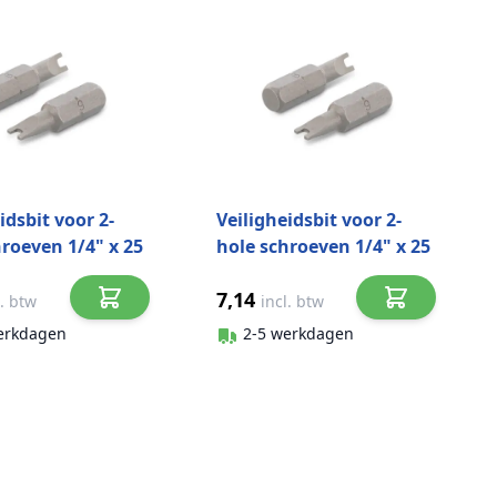
idsbit voor 2-
Veiligheidsbit voor 2-
hroeven 1/4" x 25
hole schroeven 1/4" x 25
 9109 CV-steel
mm Art. 9109 CV-steel
7,14
tuks)
SP12 (1 stuks)
l. btw
incl. btw
erkdagen
2-5 werkdagen