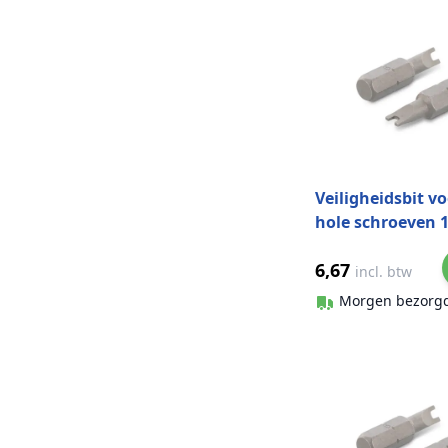
Veiligheidsbit vo
hole schroeven 1
mm Art. 9109 CV-
6,67
SP8 (1 stuks)
incl. btw
Morgen bezorg