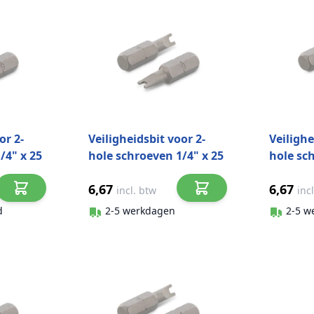
or 2-
Veiligheidsbit voor 2-
Veilighe
/4" x 25
hole schroeven 1/4" x 25
hole sc
steel
mm Art. 9109 CV-steel
mm Art.
6,67
6,67
SP4 (1 stuks)
SP6 (1 s
incl. btw
inc
d
2-5 werkdagen
2-5 w