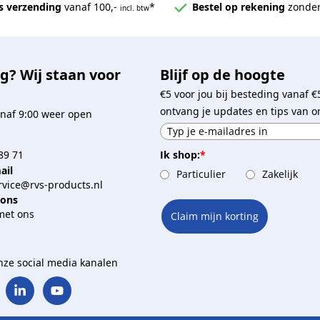
s verzending
vanaf 100,-
*
Bestel op rekening
zonder
incl. btw
g? Wij staan voor
Blijf op de hoogte
€5 voor jou bij besteding vanaf €
ontvang je updates en tips van o
naf 9:00 weer open
Ik shop:
*
89 71
ail
Particulier
Zakelijk
vice@rvs-products.nl
 ons
met ons
Claim mijn korting
onze social media kanalen