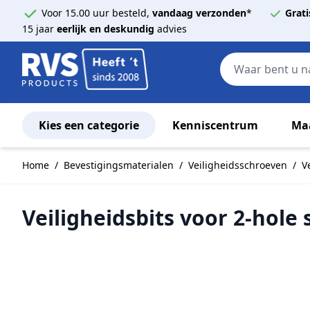
Voor 15.00 uur besteld,
vandaag verzonden
*
Grati
15 jaar
eerlijk en deskundig
advies
Kies een categorie
Kenniscentrum
Ma
Ga naar de inhoud
Home
/
Bevestigingsmaterialen
/
Veiligheidsschroeven
/
V
Veiligheidsbits voor 2-hole