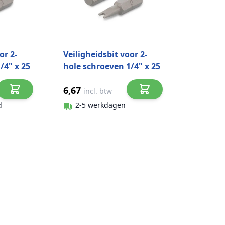
or 2-
Veiligheidsbit voor 2-
/4" x 25
hole schroeven 1/4" x 25
steel
mm Art. 9109 CV-steel
6,67
SP10 (1 stuks)
incl. btw
d
2-5 werkdagen