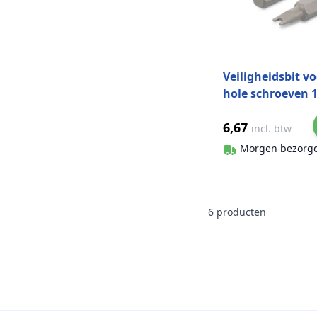
Veiligheidsbit vo
hole schroeven 1
mm Art. 9109 CV-
6,67
SP1/4 (1 stuks)
incl. btw
Morgen bezorg
6
producten