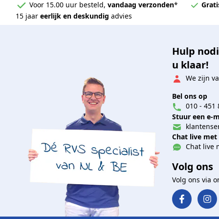
Voor 15.00 uur besteld,
vandaag verzonden
*
Grati
15 jaar
eerlijk en deskundig
advies
Hulp nodi
u klaar!
We zijn va
Bel ons op
010 - 451 
Stuur een e-m
klantenser
Chat live met
Chat live 
Volg ons
Volg ons via 