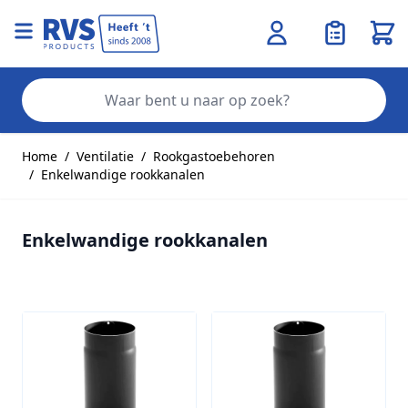
Wink
Zo
Ga naar de inhoud
Home
/
Ventilatie
/
Rookgastoebehoren
/
Enkelwandige rookkanalen
Enkelwandige rookkanalen