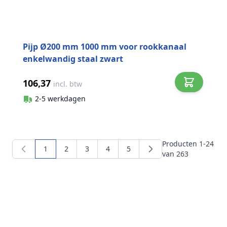
Pijp Ø200 mm 1000 mm voor rookkanaal
enkelwandig staal zwart
106,37
incl. btw
2-5 werkdagen
Producten
1
-
24
1
2
3
4
5
U lees momenteel pagina
Pagina
Pagina
Pagina
Pagina
van
263