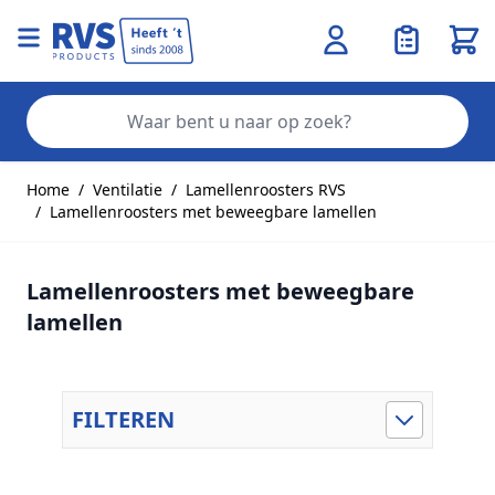
Wink
Zo
Ga naar de inhoud
Home
/
Ventilatie
/
Lamellenroosters RVS
/
Lamellenroosters met beweegbare lamellen
Lamellenroosters met beweegbare
lamellen
FILTEREN