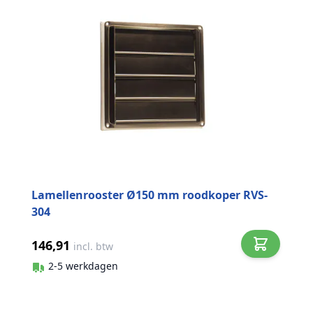
Lamellenrooster Ø150 mm roodkoper RVS-
304
146,91
incl. btw
2-5 werkdagen