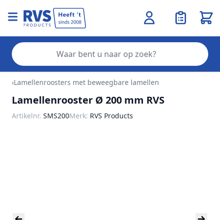
Wink
Zo
Ga naar de inhoud
‹
Lamellenroosters met beweegbare lamellen
Lamellenrooster Ø 200 mm RVS
Artikelnr.
SMS200
Merk:
RVS Products