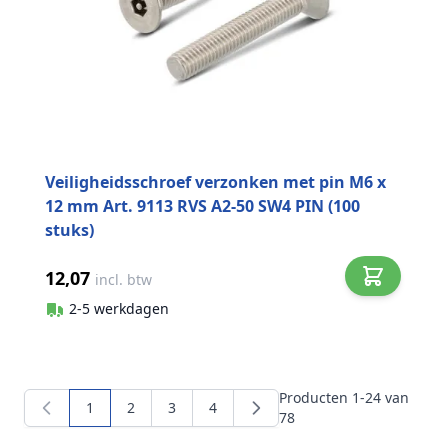
Veiligheidsschroef verzonken met pin M6 x
12 mm Art. 9113 RVS A2-50 SW4 PIN (100
stuks)
12,07
incl. btw
2-5 werkdagen
Producten
1
-
24
van
1
2
3
4
U lees momenteel pagina
Pagina
Pagina
Pagina
78