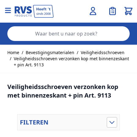
Wink
Zo
Ga naar de inhoud
Home
/
Bevestigingsmaterialen
/
Veiligheidsschroeven
/
Veiligheidsschroeven verzonken kop met binnenzeskant
+ pin Art. 9113
Veiligheidsschroeven verzonken kop
met binnenzeskant + pin Art. 9113
FILTEREN