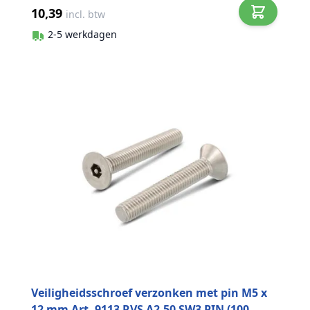
10,39
incl. btw
2-5 werkdagen
Veiligheidsschroef verzonken met pin M5 x
12 mm Art. 9113 RVS A2-50 SW3 PIN (100