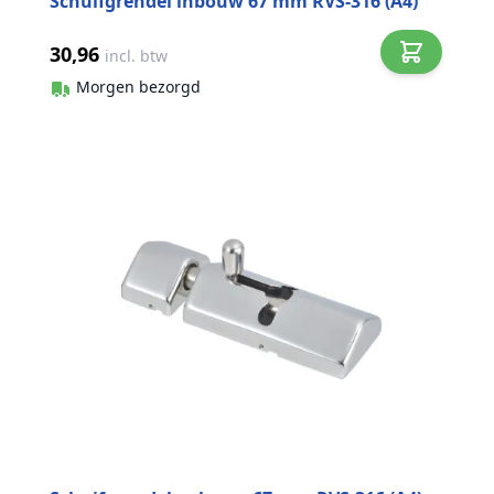
Schuifgrendel inbouw 67 mm RVS-316 (A4)
30,96
incl. btw
Morgen bezorgd