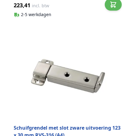
223,41
incl. btw
2-5 werkdagen
Schuifgrendel met slot zware uitvoering 123
x 30 mm RVS-316 (A4)