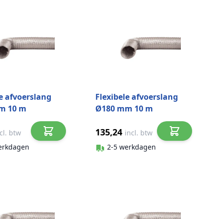
le afvoerslang
Flexibele afvoerslang
m 10 m
Ø180 mm 10 m
ium
aluminium
135,24
cl. btw
incl. btw
erkdagen
2-5 werkdagen