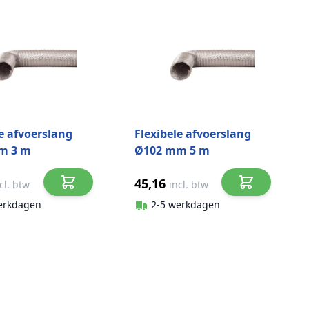
le afvoerslang
Flexibele afvoerslang
m 3 m
Ø102 mm 5 m
ium
aluminium
45,16
cl. btw
incl. btw
erkdagen
2-5 werkdagen