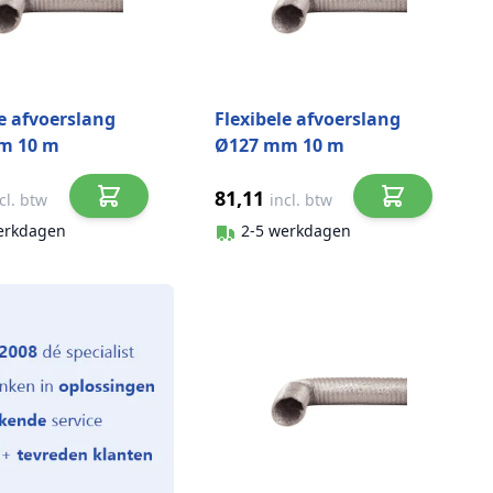
le afvoerslang
Flexibele afvoerslang
m 10 m
Ø127 mm 10 m
ium
aluminium
81,11
cl. btw
incl. btw
erkdagen
2-5 werkdagen