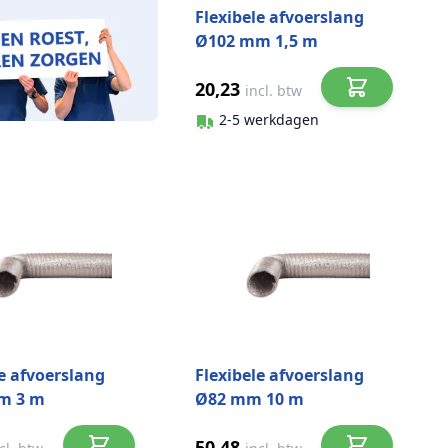
Flexibele afvoerslang
Ø102 mm 1,5 m
aluminium
20,23
incl. btw
2-5 werkdagen
le afvoerslang
Flexibele afvoerslang
m 3 m
Ø82 mm 10 m
ium
aluminium
50,48