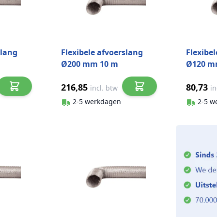
slang
Flexibele afvoerslang
Flexibe
Ø200 mm 10 m
Ø120 m
aluminium
alumin
216,85
80,73
incl. btw
in
2-5 werkdagen
2-5 w