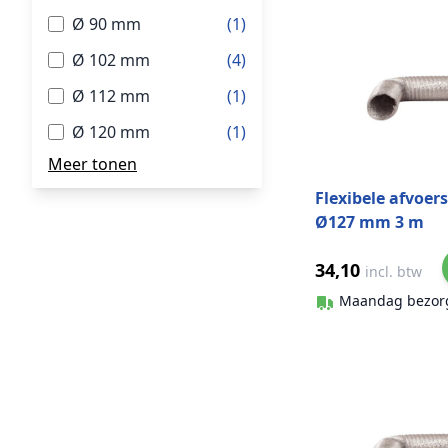
Ø 90 mm
(1)
Ø 102 mm
(4)
Ø 112 mm
(1)
Ø 120 mm
(1)
Meer tonen
Flexibele afvoer
Ø127 mm 3 m
aluminium
34,10
incl. btw
Maandag bezor