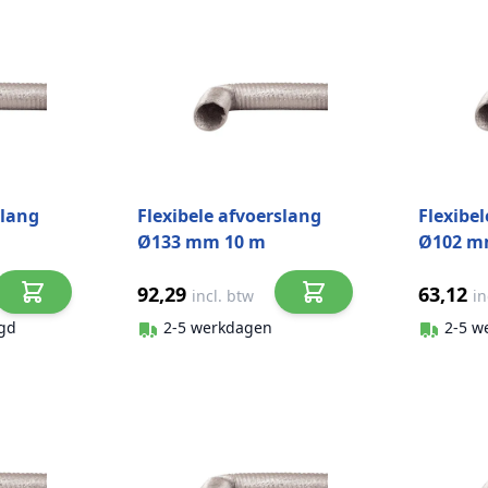
slang
Flexibele afvoerslang
Flexibe
Ø133 mm 10 m
Ø102 m
aluminium
alumin
92,29
63,12
incl. btw
in
gd
2-5 werkdagen
2-5 w