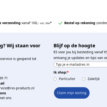
s verzending
vanaf 100,-
*
Bestel op rekening
zonder
incl. btw
g? Wij staan voor
Blijf op de hoogte
€5 voor jou bij besteding vanaf €
ontvang je updates en tips van o
service is geopend tot
Ik shop:
*
89 71
Particulier
Zakelijk
ail
vice@rvs-products.nl
Claim mijn korting
 ons
met ons