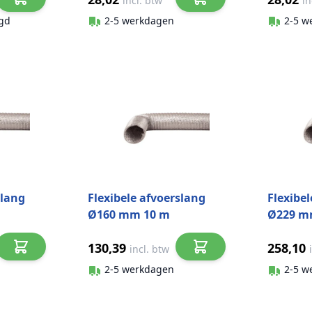
incl. btw
in
gd
2-5 werkdagen
2-5 w
slang
Flexibele afvoerslang
Flexibe
Ø160 mm 10 m
Ø229 m
aluminium
alumin
130,39
258,10
incl. btw
2-5 werkdagen
2-5 w