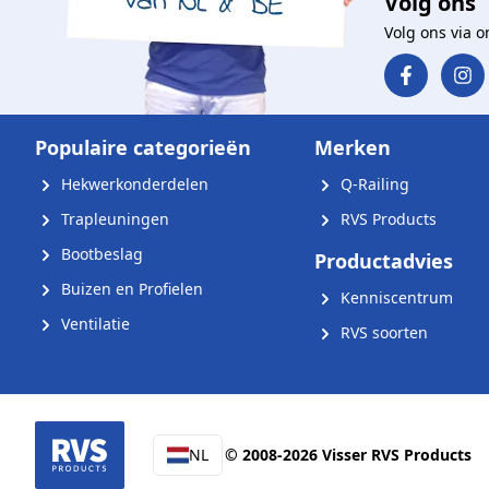
Volg ons
Volg ons via 
Populaire categorieën
Merken
Hekwerkonderdelen
Q-Railing
Trapleuningen
RVS Products
Bootbeslag
Productadvies
Buizen en Profielen
Kenniscentrum
Ventilatie
RVS soorten
NL
© 2008-2026 Visser RVS Products