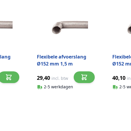
slang
Flexibele afvoerslang
Flexibe
Ø152 mm 1,5 m
Ø152 m
aluminium
alumin
29,40
40,10
incl. btw
in
2-5 werkdagen
2-5 w