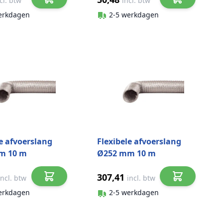
cl. btw
incl. btw
erkdagen
2-5 werkdagen
le afvoerslang
Flexibele afvoerslang
m 10 m
Ø252 mm 10 m
ium
aluminium
307,41
incl. btw
incl. btw
erkdagen
2-5 werkdagen