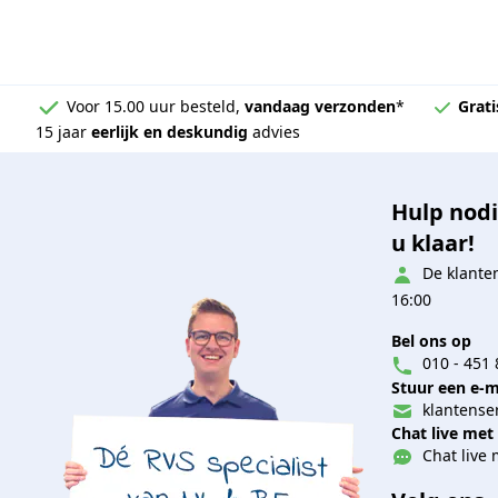
Voor 15.00 uur besteld,
vandaag verzonden
*
Grati
15 jaar
eerlijk en deskundig
advies
Hulp nodi
u klaar!
De klanten
16:00
Bel ons op
010 - 451 
Stuur een e-m
klantenser
Chat live met
Chat live 