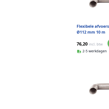
Flexibele afvoer
Ø112 mm 10 m
aluminium
76,20
incl. btw
2-5 werkdagen