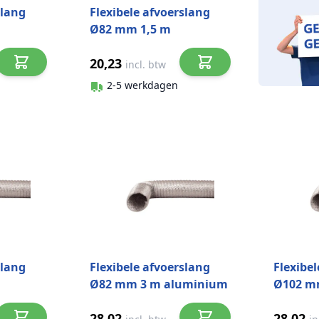
slang
Flexibele afvoerslang
Ø82 mm 1,5 m
aluminium
20,23
incl. btw
2-5 werkdagen
slang
Flexibele afvoerslang
Flexibe
Ø82 mm 3 m aluminium
Ø102 m
alumin
28,02
28,02