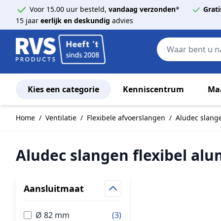
Voor 15.00 uur besteld,
vandaag verzonden
*
Grati
15 jaar
eerlijk en deskundig
advies
Kies een categorie
Kenniscentrum
Ma
Ga naar de inhoud
Home
/
Ventilatie
/
Flexibele afvoerslangen
/
Aludec slange
Aludec slangen flexibel al
Aansluitmaat
Ø 82 mm
(3)