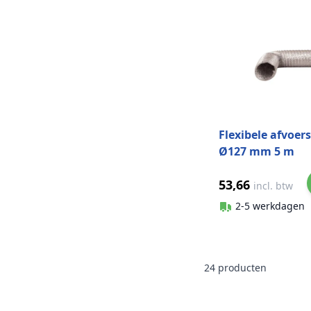
Flexibele afvoer
Ø127 mm 5 m
aluminium
53,66
incl. btw
2-5 werkdagen
24
producten