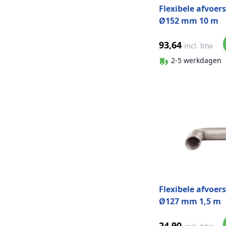
Flexibele afvoer
Ø152 mm 10 m
aluminium
93,64
incl. btw
2-5 werkdagen
Flexibele afvoer
Ø127 mm 1,5 m
aluminium
24,90