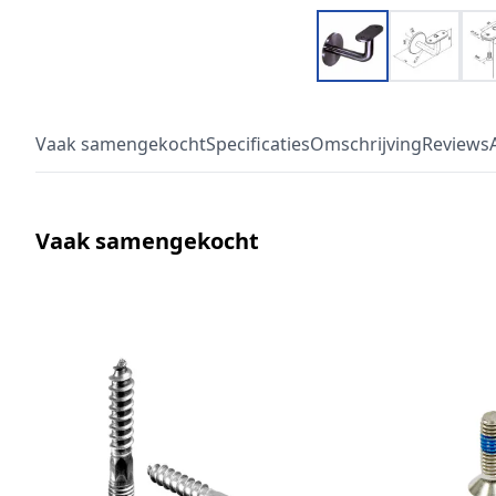
Vaak samengekocht
Specificaties
Omschrijving
Reviews
Vaak samengekocht
Druk om carrousel over te slaan