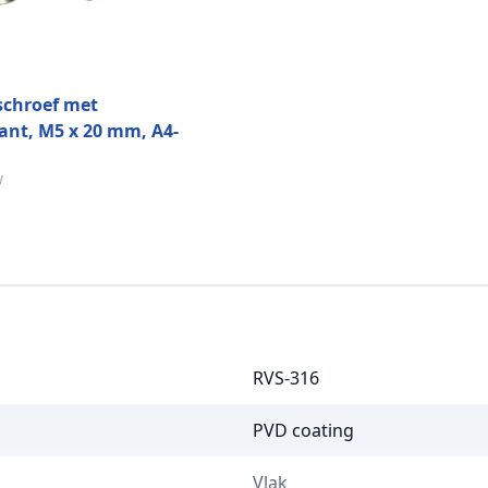
schroef met
ant, M5 x 20 mm, A4-
VS-316
w
RVS-316
PVD coating
Vlak