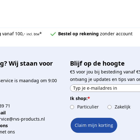
g
vanaf 100,-
*
Bestel op rekening
zonder account
incl. btw
g? Wij staan voor
Blijf op de hoogte
€5 voor jou bij besteding vanaf €
ontvang je updates en tips van o
service is maandag om 9:00
Ik shop:
*
89 71
Particulier
Zakelijk
ail
vice@rvs-products.nl
Claim mijn korting
 ons
met ons