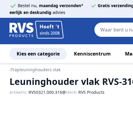
Bestel nu,
maandag verzonden
*
Gratis verzendin
eerlijk en deskundig
advies
Kies een categorie
Kenniscentrum
Ma
Ga naar de inhoud
‹
Trapleuninghouders vlak
Leuninghouder vlak RVS-316
Artikelnr.
RVS0321.000.316@
Merk:
RVS Products