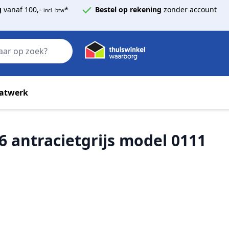
g
vanaf 100,-
*
Bestel op rekening
zonder account
incl. btw
Zoek
atwerk
 antracietgrijs model 0111