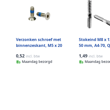
Verzonken schroef met
Stokeind M8 x 
binnenzeskant, M5 x 20
50 mm, A4-70, Q
mm, A4-70, QS-13 RVS-
316
0,52
1,49
incl. btw
incl. btw
316
Maandag bezorgd
Maandag bezo