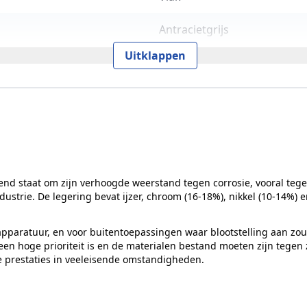
Antracietgrijs
Uitklappen
74 mm
Per stuk
Op vlakke ondergrond
Rond
end staat om zijn verhoogde weerstand tegen corrosie, vooral tege
50 mm
strie. De legering bevat ijzer, chroom (16-18%), nikkel (10-14%)
RVS Products
pparatuur, en voor buitentoepassingen waar blootstelling aan zout 
n hoge prioriteit is en de materialen bestand moeten zijn tegen z
0111
e prestaties in veeleisende omstandigheden.