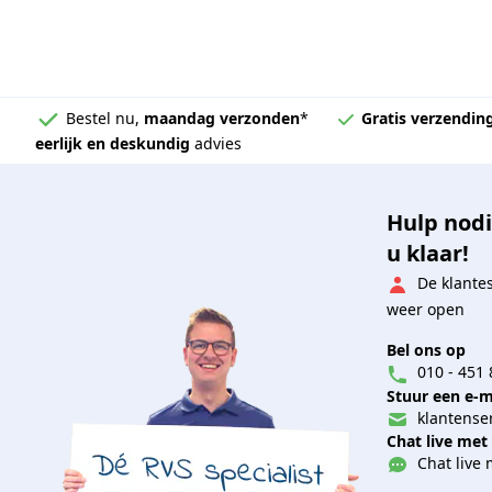
Bestel nu,
maandag verzonden
*
Gratis verzendin
eerlijk en deskundig
advies
Hulp nodi
u klaar!
De klante
weer open
Bel ons op
010 - 451 
Stuur een e-m
klantenser
Chat live met
Chat live 