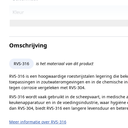
Kleur
Wandafstand
Prijs
Omschrijving
Montage
RVS-316
is het materiaal van dit product
Vorm
RVS-316 is een hoogwaardige roestvrijstalen legering die bek
Hoogte
toepassingen in zoutwateromgevingen en in de chemische indu
tegen corrosie vergeleken met RVS-304.
Merk
RVS-316 wordt vaak gebruikt in de scheepvaart, in medische a
keukenapparatuur en in de voedingsindustrie, waar hygiëne ee
Model
dan RVS-304, biedt RVS-316 een langere levensduur en beter
Meer informatie over RVS-316