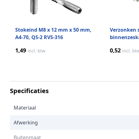
Stokeind M8 x 12 mm x 50 mm,
Verzonken 
A4-70, QS-2 RVS-316
binnenzesk
70, QS-13 R
1,49
0,52
incl. btw
incl. bt
Specificaties
Materiaal
Afwerking
Buitenmaat