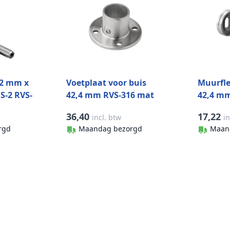
12 mm x
Voetplaat voor buis
Muurfle
S-2 RVS-
42,4 mm RVS-316 mat
42,4 mm
geslepen
mat ges
36,40
17,22
incl. btw
in
0504
rgd
Maandag bezorgd
Maan