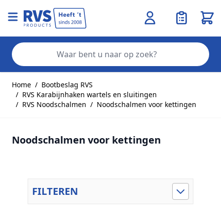
Wink
Zo
Ga naar de inhoud
Home
/
Bootbeslag RVS
/
RVS Karabijnhaken wartels en sluitingen
/
RVS Noodschalmen
/
Noodschalmen voor kettingen
Noodschalmen voor kettingen
FILTEREN