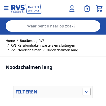
Wink
Zo
Ga naar de inhoud
Home
/
Bootbeslag RVS
/
RVS Karabijnhaken wartels en sluitingen
/
RVS Noodschalmen
/
Noodschalmen lang
Noodschalmen lang
FILTEREN