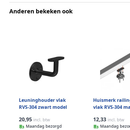
Anderen bekeken ook
Leuninghouder vlak
Huismerk raili
RVS-304 zwart model
vlak RVS-304 m
0100
geslepen model
20,95
12,33
incl. btw
incl. btw
Maandag bezorgd
Maandag bezo