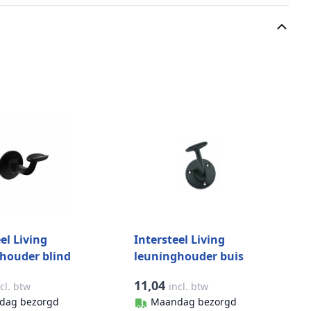
el Living
Intersteel Living
houder blind
leuninghouder buis
t zwart
mat zwart
11,04
cl. btw
incl. btw
dag bezorgd
Maandag bezorgd