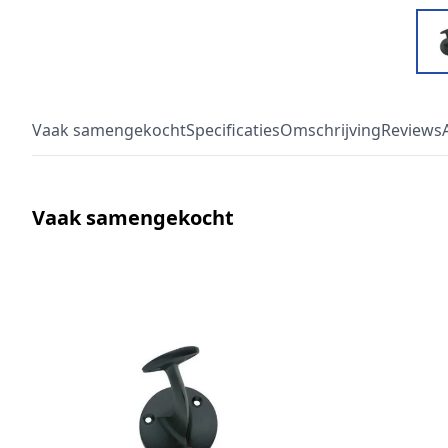
Vaak samengekocht
Specificaties
Omschrijving
Reviews
Vaak samengekocht
Druk om carrousel over te slaan