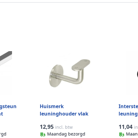
ngsteun
Huismerk
Interste
at
leuninghouder vlak
leuning
 0708
RVS-304 mat geslepen
buis ma
12,95
11,04
incl. btw
in
model 0111
rgd
Maandag bezorgd
Maan