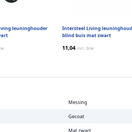
Living leuninghouder
Intersteel Living leuninghou
wart
blind buis mat zwart
11,04
btw
incl. btw
Messing
Gecoat
Mat zwart