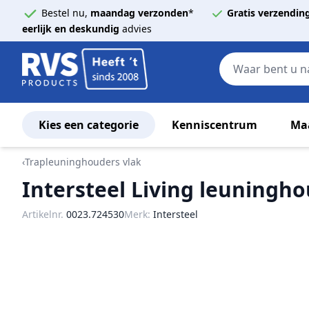
Bestel nu,
maandag verzonden
*
Gratis verzendin
eerlijk en deskundig
advies
Kies een categorie
Kenniscentrum
Ma
Ga naar de inhoud
‹
Trapleuninghouders vlak
Intersteel Living leuningho
Artikelnr.
0023.724530
Merk:
Intersteel