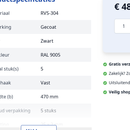
€ 4
riaal
RVS-304
Aantal
rking
Gecoat
r
Zwart
kleur
RAL 9005
Gratis ver
l stuk(s)
5
Zakelijk? 
 haak
Vast
Uitsluiten
Veilig sho
te (b)
470 mm
ud verpakking
5 stuks
ting
25 x 2 mm