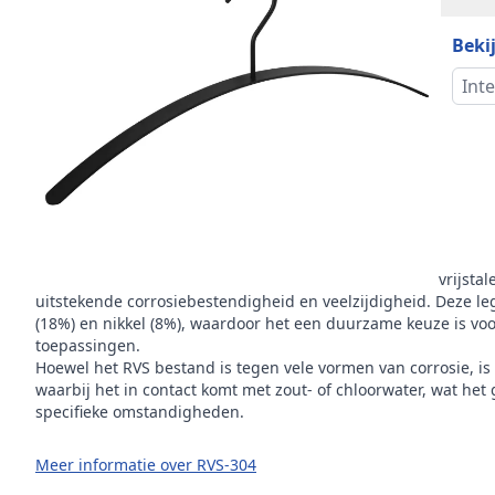
Mer
Bekij
Inte
Omschrijving
RVS-304
is het materiaal van dit product
RVS-304, bekend als een van de meest gebruikte roestvrijstal
uitstekende corrosiebestendigheid en veelzijdigheid. Deze leg
(18%) en nikkel (8%), waardoor het een duurzame keuze is voor
toepassingen.
Hoewel het RVS bestand is tegen vele vormen van corrosie, is
waarbij het in contact komt met zout- of chloorwater, wat het
specifieke omstandigheden.
Meer informatie over RVS-304