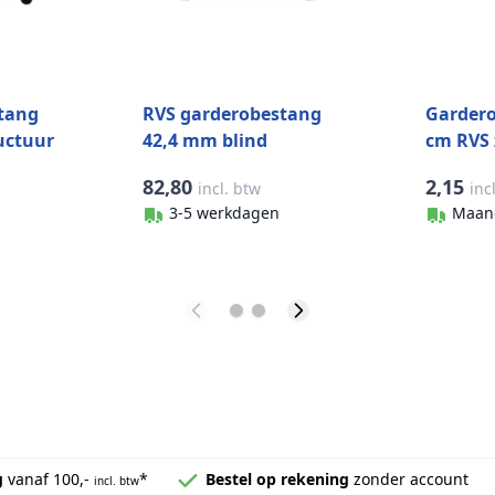
tang
RVS garderobestang
Gardero
uctuur
42,4 mm blind
cm RVS 
fijnstructuur zwart
82,80
2,15
incl. btw
inc
3-5 werkdagen
Maan
g
vanaf 100,-
*
Bestel op rekening
zonder account
incl. btw