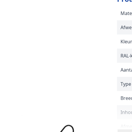
Mate
Afwe
Kleu
RAL-
Aanta
Type
Breed
Inho
Afme