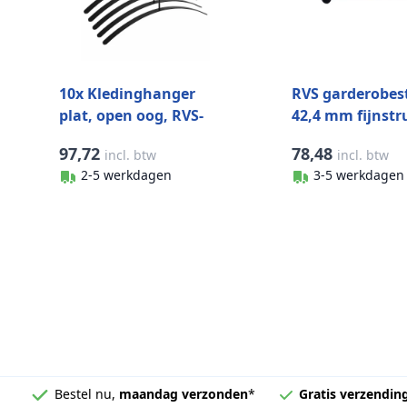
10x Kledinghanger
RVS garderobes
plat, open oog, RVS-
42,4 mm fijnstr
304, zwart
zwart
97,72
78,48
incl. btw
incl. btw
2-5 werkdagen
3-5 werkdagen
Bestel nu,
maandag verzonden
*
Gratis verzendin