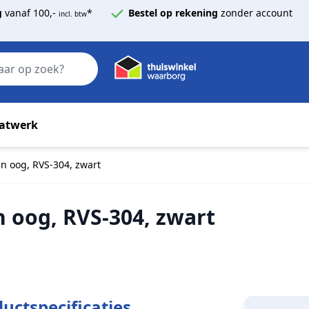
g
vanaf 100,-
*
Bestel op rekening
zonder account
incl. btw
Zoek
atwerk
n oog, RVS-304, zwart
n oog, RVS-304, zwart
uctspecificaties