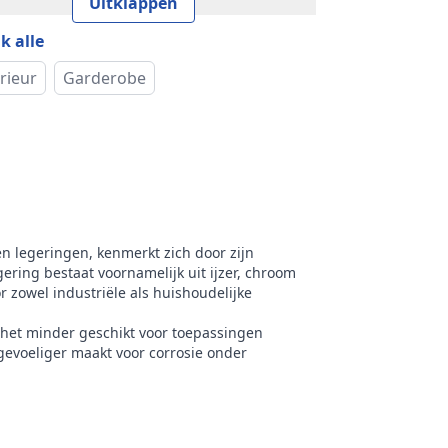
Uitklappen
k
RVS Products
k alle
rieur
Garderobe
en legeringen, kenmerkt zich door zijn
ering bestaat voornamelijk uit ijzer, chroom
 zowel industriële als huishoudelijke
 het minder geschikt voor toepassingen
 gevoeliger maakt voor corrosie onder