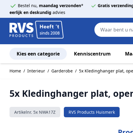
Bestel nu,
maandag verzonden
*
Gratis verzendin
eerlijk en deskundig
advies
Kies een categorie
Kenniscentrum
Ma
Ga naar de inhoud
Home
/
Interieur
/
Garderobe
/
5x Kledinghanger plat, ope
5x Kledinghanger plat, ope
Artikelnr.
5x NWA17Z
RVS Products Huismerk
Prod