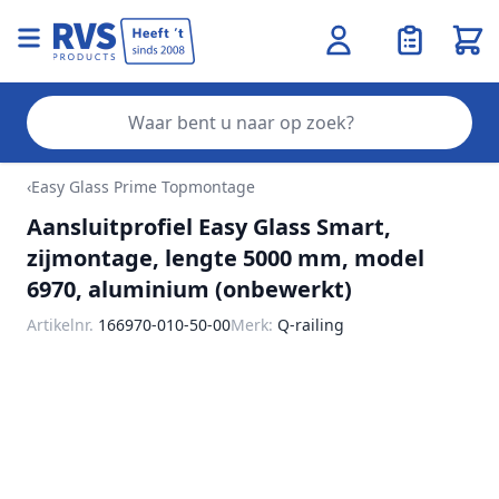
Wink
Zo
Ga naar de inhoud
‹
Easy Glass Prime Topmontage
Aansluitprofiel Easy Glass Smart,
zijmontage, lengte 5000 mm, model
6970, aluminium (onbewerkt)
Artikelnr.
166970-010-50-00
Merk:
Q-railing