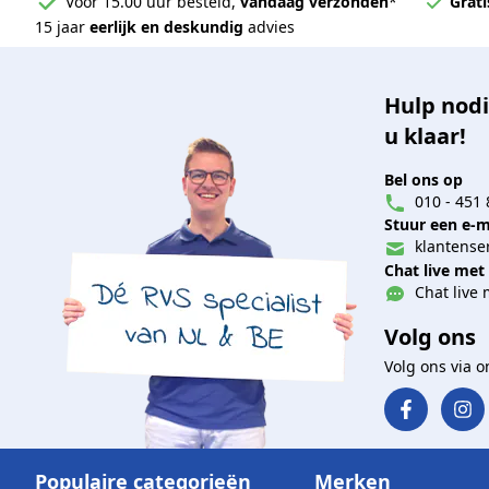
Voor 15.00 uur besteld,
vandaag verzonden
*
Grati
15 jaar
eerlijk en deskundig
advies
Hulp nodi
u klaar!
Bel ons op
010 - 451 
Stuur een e-m
klantenser
Chat live met
Chat live 
Volg ons
Volg ons via 
Populaire categorieën
Merken