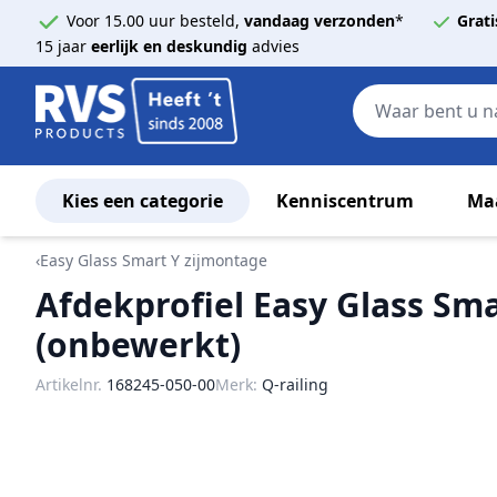
Voor 15.00 uur besteld,
vandaag verzonden
*
Grati
15 jaar
eerlijk en deskundig
advies
Kies een categorie
Kenniscentrum
Ma
Ga naar de inhoud
‹
Easy Glass Smart Y zijmontage
Afdekprofiel Easy Glass Sm
(onbewerkt)
Artikelnr.
168245-050-00
Merk:
Q-railing