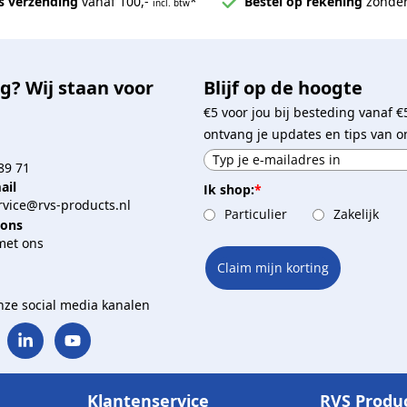
s verzending
vanaf 100,-
*
Bestel op rekening
zonder
incl. btw
g? Wij staan voor
Blijf op de hoogte
€5 voor jou bij besteding vanaf €
ontvang je updates en tips van o
89 71
ail
Ik shop:
*
vice@rvs-products.nl
Particulier
Zakelijk
 ons
met ons
Claim mijn korting
onze social media kanalen
Klantenservice
RVS Produ