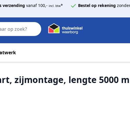
s verzending
vanaf 100,-
*
Bestel op rekening
zonder
incl. btw
Zoek
atwerk
art, zijmontage, lengte 5000