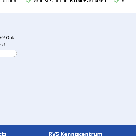
 account
Grootste aanbod:
60.000+ artikelen
Al
50! Ook
ns!
cts
RVS Kenniscentrum