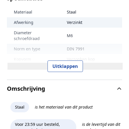
Materiaal
Staal
Afwerking
Verzinkt
Diameter
M6
schroefdraad
Norm en type
DIN 7991
Kopvorm
Verzonken kop
Uitklappen
Aandrijving
Binnenzeskant (inbus)
Lengte
20 mm
Omschrijving
Afmeting
M6 x 20 mm
Merk
G-Fittings
Staal
is het materiaal van dit product
Voor 23:59 uur besteld,
is de levertijd van dit