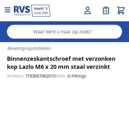
Wink
Zo
Ga naar de inhoud
‹
Bevestigingsmiddelen
Binnenzeskantschroef met verzonken
kop Lazlo M6 x 20 mm staal verzinkt
Artikelnr.
7793067062015
Merk:
G-Fittings