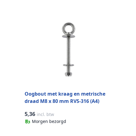
S
m
Oogbout met kraag en metrische
draad M8 x 80 mm RVS-316 (A4)
5,36
1
incl. btw
Morgen bezorgd