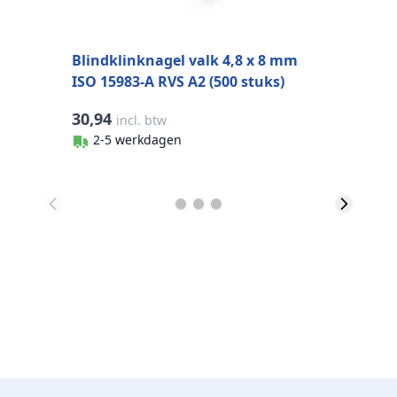
Blindklinknagel valk 4,8 x 8 mm
ISO 15983-A RVS A2 (500 stuks)
30,94
2
incl. btw
2-5 werkdagen