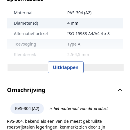
Materiaal
RVS-304 (A2)
Diameter (d)
4 mm
Alternatief artikel
ISO 15983 A4/A4 4 x 8
Toevoeging
Type A
Klembereik
2,5-4,5 mm
Norm en type
ISO 15983-A
Uitklappen
Alternatieve norm
DIN 7337
Kophoogte (k)
1 mm
Omschrijving
Kopdiameter (dk)
8,4 mm
Gewicht per 100 stuks
0,23 kg
RVS-304 (A2)
is het materiaal van dit product
Inhoud verpakking
500 stuks
RVS-304, bekend als een van de meest gebruikte
roestvrijstalen legeringen, kenmerkt zich door zijn
Merk
RVS Products