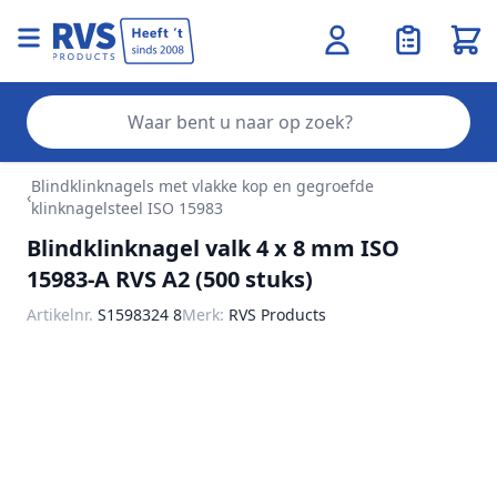
Wink
Zo
Ga naar de inhoud
Blindklinknagels met vlakke kop en gegroefde
‹
klinknagelsteel ISO 15983
Blindklinknagel valk 4 x 8 mm ISO
15983-A RVS A2 (500 stuks)
Artikelnr.
S1598324 8
Merk:
RVS Products