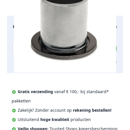
€ 19,66
2-5 werkdagen
incl. btw
Aantal
Toevoegen aan offerte
Gratis verzending
vanaf € 100,- bij standaard*
pakketten
Zakelijk? Zonder account op
rekening bestellen!
Uitsluitend
hoge kwaliteit
producten
Veilig shoppen;
Trusted Shops kopersbescherming