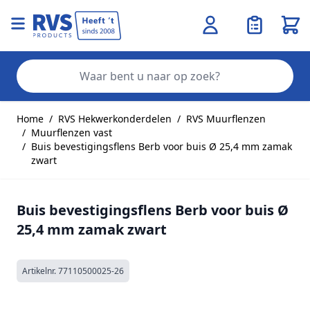
Wink
Zo
Ga naar de inhoud
Home
/
RVS Hekwerkonderdelen
/
RVS Muurflenzen
/
Muurflenzen vast
/
Buis bevestigingsflens Berb voor buis Ø 25,4 mm zamak
zwart
Buis bevestigingsflens Berb voor buis Ø
25,4 mm zamak zwart
Artikelnr.
77110500025-26