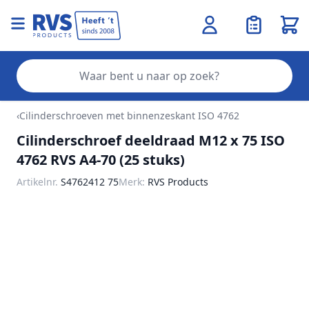
Wink
Zo
Ga naar de inhoud
‹
Cilinderschroeven met binnenzeskant ISO 4762
Cilinderschroef deeldraad M12 x 75 ISO
4762 RVS A4-70 (25 stuks)
Artikelnr.
S4762412 75
Merk:
RVS Products