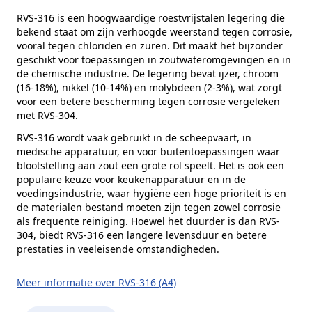
Alternatieve norm
DIN 912
RVS-316 is een hoogwaardige roestvrijstalen legering die
bekend staat om zijn verhoogde weerstand tegen corrosie,
Kophoogte (k)
12 mm
vooral tegen chloriden en zuren. Dit maakt het bijzonder
Kopdiameter (dk)
18 mm
geschikt voor toepassingen in zoutwateromgevingen en in
de chemische industrie. De legering bevat ijzer, chroom
Aandrijving
Binnenzeskant
(16-18%), nikkel (10-14%) en molybdeen (2-3%), wat zorgt
voor een betere bescherming tegen corrosie vergeleken
Inhoud verpakking
25 stuks
met RVS-304.
Merk
RVS Products
RVS-316 wordt vaak gebruikt in de scheepvaart, in
medische apparatuur, en voor buitentoepassingen waar
blootstelling aan zout een grote rol speelt. Het is ook een
populaire keuze voor keukenapparatuur en in de
voedingsindustrie, waar hygiëne een hoge prioriteit is en
de materialen bestand moeten zijn tegen zowel corrosie
als frequente reiniging. Hoewel het duurder is dan RVS-
304, biedt RVS-316 een langere levensduur en betere
prestaties in veeleisende omstandigheden.
Meer informatie over RVS-316 (A4)