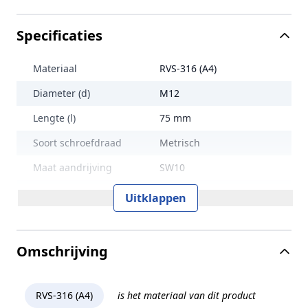
Specificaties
Materiaal
RVS-316 (A4)
Diameter (d)
M12
Lengte (l)
75 mm
Soort schroefdraad
Metrisch
Maat aandrijving
SW10
Treksterkte
700 N/mm2
Uitklappen
Lengte (L)
75 mm
Norm en type
ISO 4762
Omschrijving
Sterkteklasse
70
Kopvorm
Cilinderkop
RVS-316 (A4)
is het materiaal van dit product