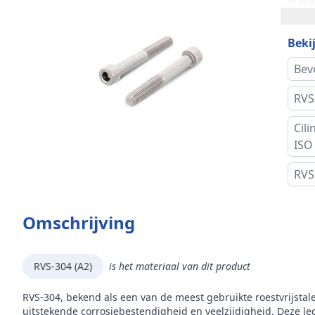
Ster
Kop
Bekij
Alte
Bev
RVS
Koph
Cil
Kopd
ISO
Aand
RVS
Inho
Omschrijving
Mer
RVS-304 (A2)
is het materiaal van dit product
RVS-304, bekend als een van de meest gebruikte roestvrijstal
uitstekende corrosiebestendigheid en veelzijdigheid. Deze leg