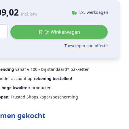
09,02
2-5 werkdagen
incl. btw
In Winkelwagen
Toevoegen aan offerte
zending
vanaf € 100,- bij standaard* pakketten
Zonder account op
rekening bestellen!
d
hoge kwaliteit
producten
ppen;
Trusted Shops kopersbescherming
amen gekocht