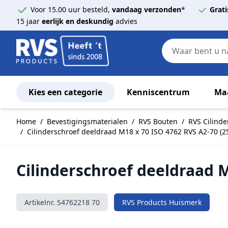
Voor 15.00 uur besteld,
vandaag verzonden
*
Grati
15 jaar
eerlijk en deskundig
advies
Kies een categorie
Kenniscentrum
Ma
Ga naar de inhoud
Home
/
Bevestigingsmaterialen
/
RVS Bouten
/
RVS Cilind
/
Cilinderschroef deeldraad M18 x 70 ISO 4762 RVS A2-70 (25
Cilinderschroef deeldraad M
Artikelnr.
S4762218 70
RVS Products Huismerk