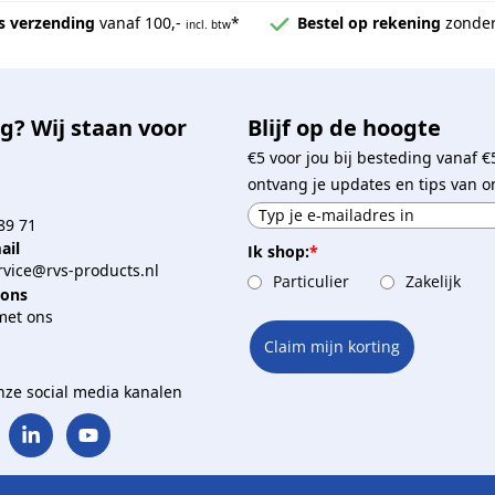
s verzending
vanaf 100,-
*
Bestel op rekening
zonder
incl. btw
g? Wij staan voor
Blijf op de hoogte
€5 voor jou bij besteding vanaf €
ontvang je updates en tips van o
89 71
ail
Ik shop:
*
vice@rvs-products.nl
Particulier
Zakelijk
 ons
met ons
Claim mijn korting
onze social media kanalen