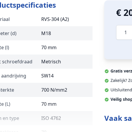
uctspecificaties
€ 2
riaal
RVS-304 (A2)
Aantal
eter (d)
M18
e (l)
70 mm
t schroefdraad
Metrisch
Gratis ver
 aandrijving
SW14
Zakelijk? 
sterkte
700 N/mm2
Uitsluiten
Veilig sho
e (L)
70 mm
Vaak s
 en type
ISO 4762