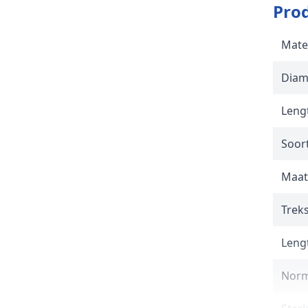
Prod
Mate
Diam
Lengt
Soor
Maat
Trek
Lengt
Norm