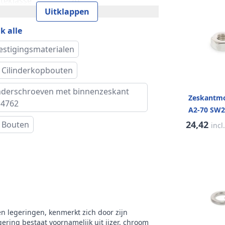
kteklasse
70
Uitklappen
vorm
Cilinderkop
k alle
rnatieve norm
DIN 912
estigingsmaterialen
 Cilinderkopbouten
oogte (k)
18 mm
inderschroeven met binnenzeskant
iameter (dk)
27 mm
Zeskantmo
 4762
A2-70 SW27
rijving
Binnenzeskant
24,42
 Bouten
incl
ud verpakking
25 stuks
k
RVS Products
en legeringen, kenmerkt zich door zijn
ering bestaat voornamelijk uit ijzer, chroom