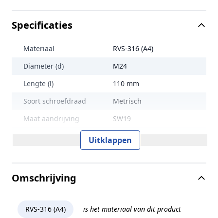
Specificaties
Materiaal
RVS-316 (A4)
Diameter (d)
M24
Lengte (l)
110 mm
Soort schroefdraad
Metrisch
Maat aandrijving
SW19
Treksterkte
500 N/mm2
Uitklappen
Lengte (L)
110 mm
Norm en type
ISO 4762
Omschrijving
Sterkteklasse
50
Kopvorm
Cilinderkop
RVS-316 (A4)
is het materiaal van dit product