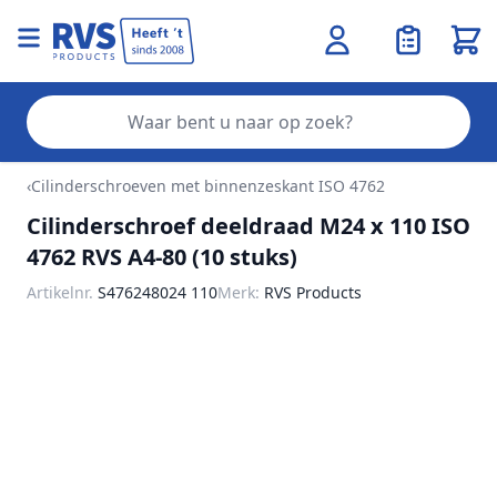
Wink
Zo
Ga naar de inhoud
‹
Cilinderschroeven met binnenzeskant ISO 4762
Cilinderschroef deeldraad M24 x 110 ISO
4762 RVS A4-80 (10 stuks)
Artikelnr.
S476248024 110
Merk:
RVS Products