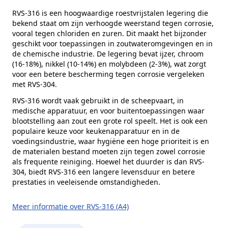
Alternatieve norm
DIN 912
RVS-316 is een hoogwaardige roestvrijstalen legering die
bekend staat om zijn verhoogde weerstand tegen corrosie,
Kophoogte (k)
24 mm
vooral tegen chloriden en zuren. Dit maakt het bijzonder
Kopdiameter (dk)
36 mm
geschikt voor toepassingen in zoutwateromgevingen en in
de chemische industrie. De legering bevat ijzer, chroom
Aandrijving
Binnenzeskant
(16-18%), nikkel (10-14%) en molybdeen (2-3%), wat zorgt
voor een betere bescherming tegen corrosie vergeleken
Inhoud verpakking
10 stuks
met RVS-304.
Merk
RVS Products
RVS-316 wordt vaak gebruikt in de scheepvaart, in
medische apparatuur, en voor buitentoepassingen waar
blootstelling aan zout een grote rol speelt. Het is ook een
populaire keuze voor keukenapparatuur en in de
voedingsindustrie, waar hygiëne een hoge prioriteit is en
de materialen bestand moeten zijn tegen zowel corrosie
als frequente reiniging. Hoewel het duurder is dan RVS-
304, biedt RVS-316 een langere levensduur en betere
prestaties in veeleisende omstandigheden.
Meer informatie over RVS-316 (A4)