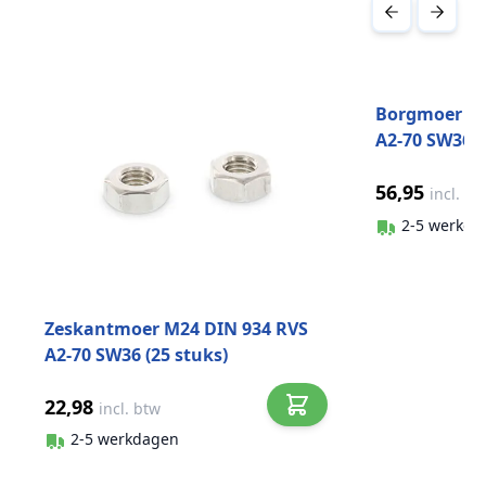
Druk om carrousel over te slaan
Borgmoer la
A2-70 SW36 (
56,95
incl. bt
2-5 werkda
Zeskantmoer M24 DIN 934 RVS
A2-70 SW36 (25 stuks)
22,98
incl. btw
2-5 werkdagen