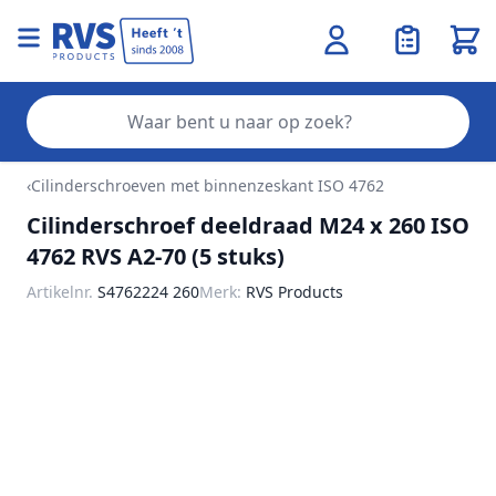
Wink
Zo
Ga naar de inhoud
‹
Cilinderschroeven met binnenzeskant ISO 4762
Cilinderschroef deeldraad M24 x 260 ISO
4762 RVS A2-70 (5 stuks)
Artikelnr.
S4762224 260
Merk:
RVS Products