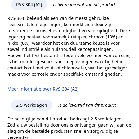
Kopvorm
Cilinderkop
RVS-304 (A2)
is het materiaal van dit product
Alternatieve norm
DIN 912
RVS-304, bekend als een van de meest gebruikte
roestvrijstalen legeringen, kenmerkt zich door zijn
Kophoogte (k)
24 mm
uitstekende corrosiebestendigheid en veelzijdigheid. Deze
Kopdiameter (dk)
36 mm
legering bestaat voornamelijk uit ijzer, chroom (18%) en
nikkel (8%), waardoor het een duurzame keuze is voor
Aandrijving
Binnenzeskant
zowel industriële als huishoudelijke toepassingen.
Hoewel het RVS bestand is tegen vele vormen van corrosie,
Inhoud verpakking
5 stuks
is het minder geschikt voor toepassingen waarbij het in
contact komt met zout- of chloorwater, wat het gevoeliger
Merk
RVS Products
maakt voor corrosie onder specifieke omstandigheden.
Meer informatie over RVS-304 (A2)
2-5 werkdagen
is de levertijd van dit product
De bezorgtijd van dit product bedraagt 2-5 werkdagen.
Zodra uw bestelling door ons is ontvangen gaan wij aan de
slag om de bestelde producten snel en zorgvuldig te
verzenden.