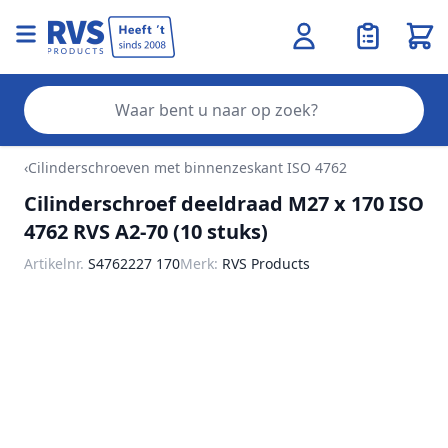
Wink
Zo
Ga naar de inhoud
‹
Cilinderschroeven met binnenzeskant ISO 4762
Cilinderschroef deeldraad M27 x 170 ISO
4762 RVS A2-70 (10 stuks)
Artikelnr.
S4762227 170
Merk:
RVS Products