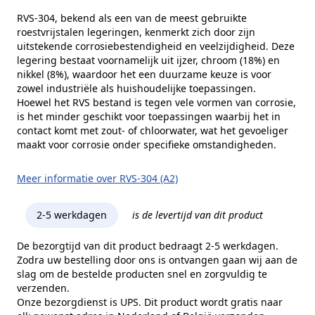
Kopvorm
Cilinderkop
RVS-304, bekend als een van de meest gebruikte
roestvrijstalen legeringen, kenmerkt zich door zijn
Alternatieve norm
DIN 912
uitstekende corrosiebestendigheid en veelzijdigheid. Deze
Kophoogte (k)
27 mm
legering bestaat voornamelijk uit ijzer, chroom (18%) en
nikkel (8%), waardoor het een duurzame keuze is voor
Kopdiameter (dk)
40 mm
zowel industriële als huishoudelijke toepassingen.
Hoewel het RVS bestand is tegen vele vormen van corrosie,
Aandrijving
Binnenzeskant
is het minder geschikt voor toepassingen waarbij het in
contact komt met zout- of chloorwater, wat het gevoeliger
Inhoud verpakking
10 stuks
maakt voor corrosie onder specifieke omstandigheden.
Merk
RVS Products
Meer informatie over RVS-304 (A2)
2-5 werkdagen
is de levertijd van dit product
De bezorgtijd van dit product bedraagt 2-5 werkdagen.
Zodra uw bestelling door ons is ontvangen gaan wij aan de
slag om de bestelde producten snel en zorgvuldig te
verzenden.
Onze bezorgdienst is UPS. Dit product wordt gratis naar