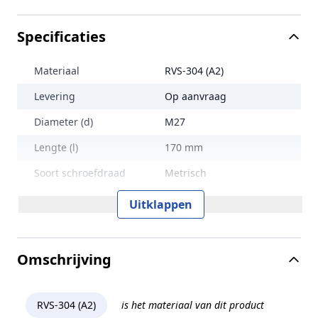
Specificaties
Materiaal
RVS-304 (A2)
Levering
Op aanvraag
Diameter (d)
M27
Lengte (l)
170 mm
Soort schroefdraad
Metrisch
Maat aandrijving
SW19
Uitklappen
Treksterkte
700 N/mm2
Lengte (L)
170 mm
Omschrijving
Norm en type
ISO 4762
Sterkteklasse
70
RVS-304 (A2)
is het materiaal van dit product