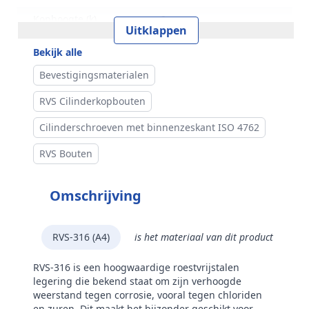
Kophoogte (k)
6 mm
Uitklappen
Kopdiameter (dk)
10 mm
Bekijk alle
Aandrijving
Binnenzeskant
Bevestigingsmaterialen
Inhoud verpakking
100 stuks
RVS Cilinderkopbouten
Merk
RVS Products
Cilinderschroeven met binnenzeskant ISO 4762
RVS Bouten
Omschrijving
RVS-316 (A4)
is het materiaal van dit product
RVS-316 is een hoogwaardige roestvrijstalen
legering die bekend staat om zijn verhoogde
weerstand tegen corrosie, vooral tegen chloriden
en zuren. Dit maakt het bijzonder geschikt voor