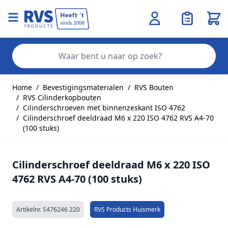
Wink
Zo
Ga naar de inhoud
Home
/
Bevestigingsmaterialen
/
RVS Bouten
/
RVS Cilinderkopbouten
/
Cilinderschroeven met binnenzeskant ISO 4762
/
Cilinderschroef deeldraad M6 x 220 ISO 4762 RVS A4-70
(100 stuks)
Cilinderschroef deeldraad M6 x 220 ISO
4762 RVS A4-70 (100 stuks)
Artikelnr.
S476246 220
RVS Products Huismerk