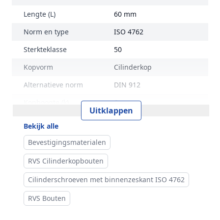
Lengte (L)
60 mm
Norm en type
ISO 4762
Sterkteklasse
50
Kopvorm
Cilinderkop
Alternatieve norm
DIN 912
Kophoogte (k)
6 mm
Uitklappen
Kopdiameter (dk)
10 mm
Bekijk alle
Aandrijving
Binnenzeskant
Bevestigingsmaterialen
Inhoud verpakking
100 stuks
RVS Cilinderkopbouten
Merk
RVS Products
Cilinderschroeven met binnenzeskant ISO 4762
RVS Bouten