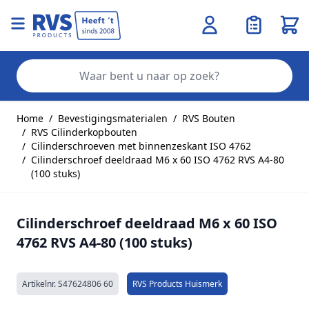
Wink
Zo
Ga naar de inhoud
Home
/
Bevestigingsmaterialen
/
RVS Bouten
/
RVS Cilinderkopbouten
/
Cilinderschroeven met binnenzeskant ISO 4762
/
Cilinderschroef deeldraad M6 x 60 ISO 4762 RVS A4-80
(100 stuks)
Cilinderschroef deeldraad M6 x 60 ISO
4762 RVS A4-80 (100 stuks)
Artikelnr.
S47624806 60
RVS Products Huismerk