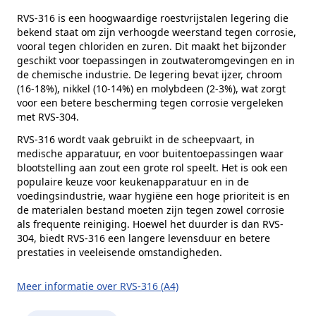
Alternatieve norm
DIN 912
RVS-316 is een hoogwaardige roestvrijstalen legering die
bekend staat om zijn verhoogde weerstand tegen corrosie,
Kophoogte (k)
6 mm
vooral tegen chloriden en zuren. Dit maakt het bijzonder
Kopdiameter (dk)
10 mm
geschikt voor toepassingen in zoutwateromgevingen en in
de chemische industrie. De legering bevat ijzer, chroom
Aandrijving
Binnenzeskant
(16-18%), nikkel (10-14%) en molybdeen (2-3%), wat zorgt
voor een betere bescherming tegen corrosie vergeleken
Inhoud verpakking
100 stuks
met RVS-304.
Merk
RVS Products
RVS-316 wordt vaak gebruikt in de scheepvaart, in
medische apparatuur, en voor buitentoepassingen waar
blootstelling aan zout een grote rol speelt. Het is ook een
populaire keuze voor keukenapparatuur en in de
voedingsindustrie, waar hygiëne een hoge prioriteit is en
de materialen bestand moeten zijn tegen zowel corrosie
als frequente reiniging. Hoewel het duurder is dan RVS-
304, biedt RVS-316 een langere levensduur en betere
prestaties in veeleisende omstandigheden.
Meer informatie over RVS-316 (A4)