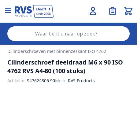
Wink
Zo
Ga naar de inhoud
‹
Cilinderschroeven met binnenzeskant ISO 4762
Cilinderschroef deeldraad M6 x 90 ISO
4762 RVS A4-80 (100 stuks)
Artikelnr.
S47624806 90
Merk:
RVS Products