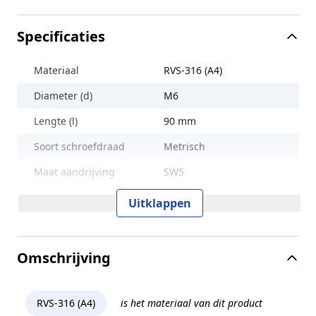
Specificaties
Materiaal
RVS-316 (A4)
Diameter (d)
M6
Lengte (l)
90 mm
Soort schroefdraad
Metrisch
Maat aandrijving
SW5
Treksterkte
500 N/mm2
Uitklappen
Lengte (L)
90 mm
Norm en type
ISO 4762
Omschrijving
Sterkteklasse
50
Kopvorm
Cilinderkop
RVS-316 (A4)
is het materiaal van dit product